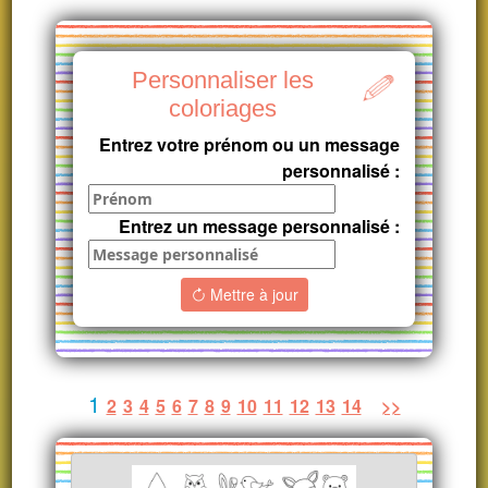
Personnaliser les
coloriages
Entrez votre prénom ou un message
personnalisé :
Entrez un message personnalisé :
Mettre à jour
1
2
3
4
5
6
7
8
9
10
11
12
13
14
>>