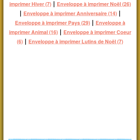
|
imprimer Hiver (7)
Enveloppe à imprimer Noël (26)
|
|
Enveloppe à imprimer Anniversaire (14)
|
Enveloppe à imprimer Pays (29)
Enveloppe à
|
imprimer Animal (16)
Enveloppe à imprimer Coeur
|
(6)
Enveloppe à imprimer Lutins de Noël (7)