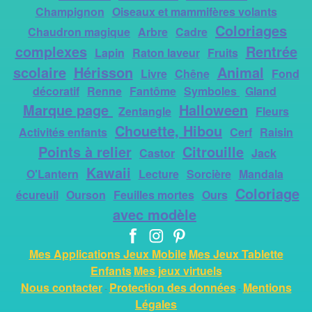
Champignon
Oiseaux et mammifères volants
Coloriages
Chaudron magique
Arbre
Cadre
complexes
Rentrée
Lapin
Raton laveur
Fruits
scolaire
Hérisson
Animal
Livre
Chêne
Fond
décoratif
Renne
Fantôme
Symboles
Gland
Marque page
Halloween
Zentangle
Fleurs
Chouette, Hibou
Activités enfants
Cerf
Raisin
Points à relier
Citrouille
Castor
Jack
Kawaii
O'Lantern
Lecture
Sorcière
Mandala
Coloriage
écureuil
Ourson
Feuilles mortes
Ours
avec modèle
Mes Applications Jeux Mobile
Mes Jeux Tablette
Enfants
Mes jeux virtuels
Nous contacter
Protection des données
Mentions
-
-
Légales