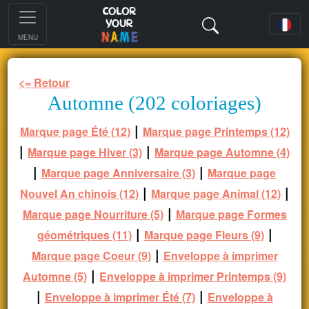
MENU
<= Retour
Automne (202 coloriages)
|
Marque page Été (12)
Marque page Printemps (12)
|
|
Marque page Hiver (3)
Marque page Automne (4)
|
|
Marque page Anniversaire (3)
Marque page
|
|
Nouvel An chinois (12)
Marque page Animal (12)
|
Marque page Nourriture (5)
Marque page Formes
|
|
géométriques (11)
Marque page Fleurs (9)
|
Marque page Coeur (9)
Enveloppe à imprimer
|
Automne (5)
Enveloppe à imprimer Printemps (9)
|
|
Enveloppe à imprimer Été (7)
Enveloppe à