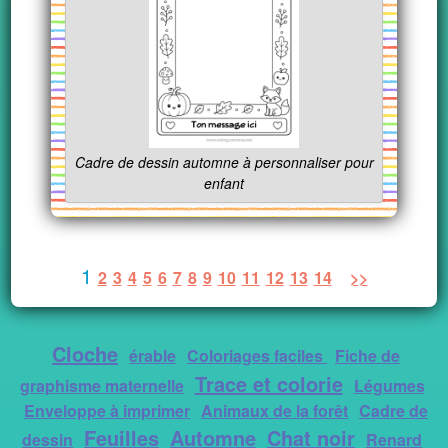
Cadre de dessin automne à personnaliser pour
enfant
1
2
3
4
5
6
7
8
9
10
11
12
13
14
>>
Cloche
érable
Coloriages faciles
Fiche de
Trace et colorie
graphisme maternelle
Légumes
Enveloppe à imprimer
Animaux de la forêt
Cadre de
Feuilles
Automne
Chat noir
dessin
Renard