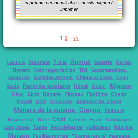
et prénom personnalisable – dessin mignon à
imprimer
1
2
>>
Animal
Lecture
Automne
Fruits
équerre
Cerise
Renard
Coloriages faciles
Thé
Gourmandises,
sucreries
Activités enfants
Chiens et chats
Loup
Rentrée scolaire
Mignon
Soda
Réveil
Coeur
Hiver
Livre
Banane
Pinceau
Fantôme
Chalet
Kawaii
Café
Croissant
Animaux de la forêt
Métiers de la cuisine
Crayon
Peinture
Chat
Rapporteur
Noël
Crêpes
École
Coloriages
complexes
Tasse
Petit déjeuner
Halloween
Réaliste
Maison
Feuilles mortes
"Bonne rentré" message