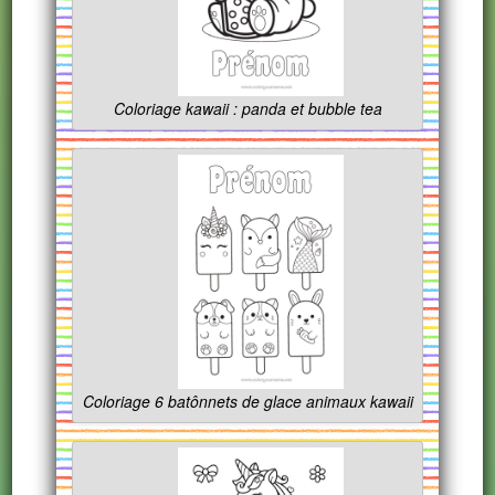
Coloriage kawaii : panda et bubble tea
Coloriage 6 batônnets de glace animaux kawaii