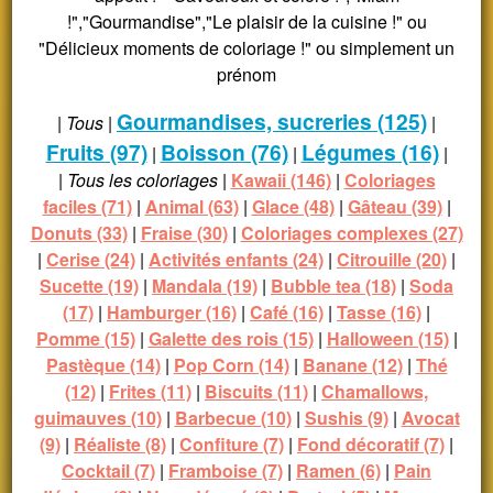
!","Gourmandise","Le plaisir de la cuisine !" ou
"Délicieux moments de coloriage !" ou simplement un
prénom
Gourmandises, sucreries (125)
|
Tous
|
|
Fruits (97)
Boisson (76)
Légumes (16)
|
|
|
|
Tous les coloriages
|
Kawaii (146)
|
Coloriages
faciles (71)
|
Animal (63)
|
Glace (48)
|
Gâteau (39)
|
Donuts (33)
|
Fraise (30)
|
Coloriages complexes (27)
|
Cerise (24)
|
Activités enfants (24)
|
Citrouille (20)
|
Sucette (19)
|
Mandala (19)
|
Bubble tea (18)
|
Soda
(17)
|
Hamburger (16)
|
Café (16)
|
Tasse (16)
|
Pomme (15)
|
Galette des rois (15)
|
Halloween (15)
|
Pastèque (14)
|
Pop Corn (14)
|
Banane (12)
|
Thé
(12)
|
Frites (11)
|
Biscuits (11)
|
Chamallows,
guimauves (10)
|
Barbecue (10)
|
Sushis (9)
|
Avocat
(9)
|
Réaliste (8)
|
Confiture (7)
|
Fond décoratif (7)
|
Cocktail (7)
|
Framboise (7)
|
Ramen (6)
|
Pain