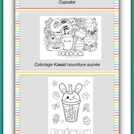
Cupcake
Coloriage Kawaii nourriture sucrée