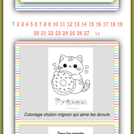
1
2
3
4
5
6
7
8
9
10
11
12
13
14
15
16
17
18
19
20
21
22
23
24
25
26
27
>>
Coloriage chaton mignon qui aime les donuts