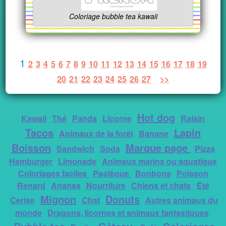
Coloriage bubble tea kawaii
1
2
3
4
5
6
7
8
9
10
11
12
13
14
15
16
17
18
19
20
21
22
23
24
25
26
27
>>
Hot dog
Kawaii
Thé
Panda
Licorne
Raisin
Tacos
Lapin
Animaux de la forêt
Banane
Boisson
Marque page
Sandwich
Soda
Pizza
Hamburger
Limonade
Animaux marins ou aquatique
Coloriages faciles
Pastèque
Bonbons
Poisson
Renard
Ananas
Nourriture
Chiens et chats
Été
Mignon
Donuts
Cerise
Chat
Autres animaux du
monde
Dragons, licornes et animaux fantastiques