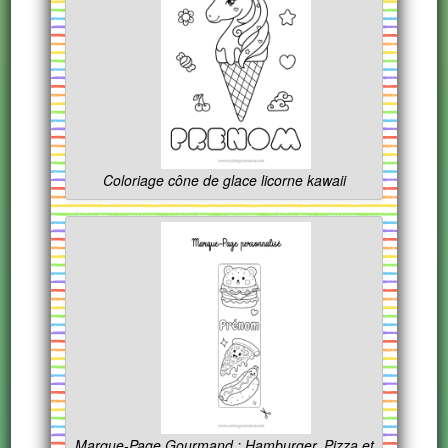
Coloriage cône de glace licorne kawaii
Marque-Page Gourmand : Hamburger, Pizza et