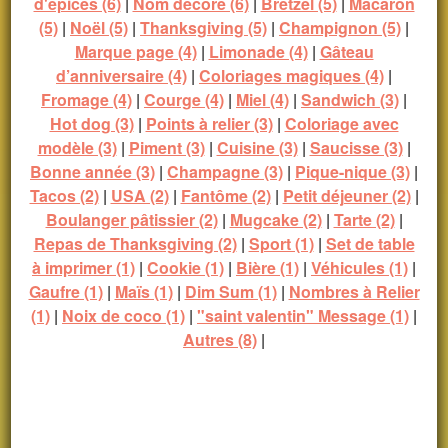
d'épices (6)
|
Nom décoré (6)
|
Bretzel (5)
|
Macaron
(5)
|
Noël (5)
|
Thanksgiving (5)
|
Champignon (5)
|
Marque page (4)
|
Limonade (4)
|
Gâteau
d’anniversaire (4)
|
Coloriages magiques (4)
|
Fromage (4)
|
Courge (4)
|
Miel (4)
|
Sandwich (3)
|
Hot dog (3)
|
Points à relier (3)
|
Coloriage avec
modèle (3)
|
Piment (3)
|
Cuisine (3)
|
Saucisse (3)
|
Bonne année (3)
|
Champagne (3)
|
Pique-nique (3)
|
Tacos (2)
|
USA (2)
|
Fantôme (2)
|
Petit déjeuner (2)
|
Boulanger pâtissier (2)
|
Mugcake (2)
|
Tarte (2)
|
Repas de Thanksgiving (2)
|
Sport (1)
|
Set de table
à imprimer (1)
|
Cookie (1)
|
Bière (1)
|
Véhicules (1)
|
Gaufre (1)
|
Maïs (1)
|
Dim Sum (1)
|
Nombres à Relier
(1)
|
Noix de coco (1)
|
"saint valentin" Message (1)
|
Autres (8)
|