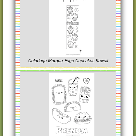
Coloriage Marque-Page Cupcakes Kawaii