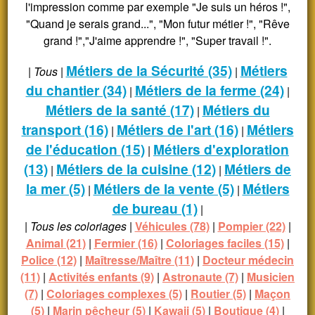
l'impression comme par exemple "Je suis un héros !",
"Quand je serais grand...", "Mon futur métier !", "Rêve
grand !","J'aime apprendre !", "Super travail !".
Métiers de la Sécurité (35)
Métiers
|
Tous
|
|
du chantier (34)
Métiers de la ferme (24)
|
|
Métiers de la santé (17)
Métiers du
|
transport (16)
Métiers de l'art (16)
Métiers
|
|
de l'éducation (15)
Métiers d'exploration
|
(13)
Métiers de la cuisine (12)
Métiers de
|
|
la mer (5)
Métiers de la vente (5)
Métiers
|
|
de bureau (1)
|
|
Tous les coloriages
|
Véhicules (78)
|
Pompier (22)
|
Animal (21)
|
Fermier (16)
|
Coloriages faciles (15)
|
Police (12)
|
Maîtresse/Maître (11)
|
Docteur médecin
(11)
|
Activités enfants (9)
|
Astronaute (7)
|
Musicien
(7)
|
Coloriages complexes (5)
|
Routier (5)
|
Maçon
(5)
|
Marin pêcheur (5)
|
Kawaii (5)
|
Boutique (4)
|