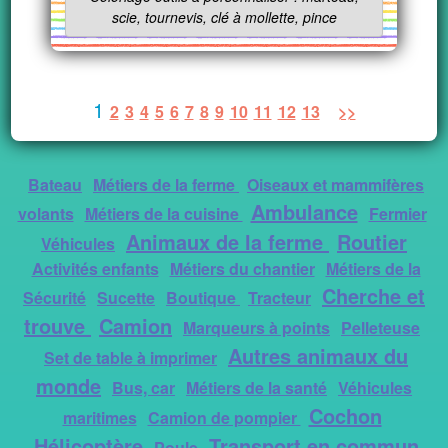
scie, tournevis, clé à mollette, pince
1
2
3
4
5
6
7
8
9
10
11
12
13
>>
Bateau
Métiers de la ferme
Oiseaux et mammifères
Ambulance
volants
Métiers de la cuisine
Fermier
Animaux de la ferme
Routier
Véhicules
Activités enfants
Métiers du chantier
Métiers de la
Cherche et
Sécurité
Sucette
Boutique
Tracteur
trouve
Camion
Marqueurs à points
Pelleteuse
Autres animaux du
Set de table à imprimer
monde
Bus, car
Métiers de la santé
Véhicules
Cochon
maritimes
Camion de pompier
Hélicoptère
Transport en commun
Poule