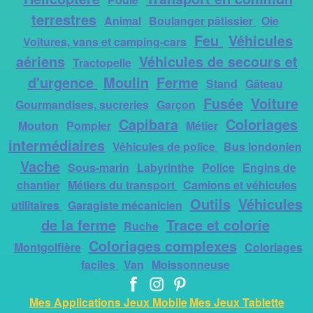
terrestres
Animal
Boulanger pâtissier
Oie
Feu
Véhicules
Voitures, vans et camping-cars
aériens
Véhicules de secours et
Tractopelle
d'urgence
Moulin
Ferme
Stand
Gâteau
Fusée
Voiture
Gourmandises, sucreries
Garçon
Capibara
Coloriages
Mouton
Pompier
Métier
intermédiaires
Véhicules de police
Bus londonien
Vache
Sous-marin
Labyrinthe
Police
Engins de
chantier
Métiers du transport
Camions et véhicules
Outils
Véhicules
utilitaires
Garagiste mécanicien
de la ferme
Trace et colorie
Ruche
Coloriages complexes
Montgolfière
Coloriages
faciles
Van
Moissonneuse
Mes Applications Jeux Mobile
Mes Jeux Tablette