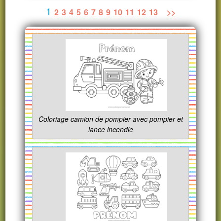
1
2
3
4
5
6
7
8
9
10
11
12
13
>>
Coloriage camion de pompier avec pompier et
lance incendie