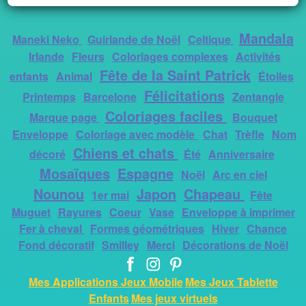
Mandala
Maneki Neko
Guirlande de Noël
Celtique
Irlande
Fleurs
Coloriages complexes
Activités
Fête de la Saint Patrick
enfants
Animal
Étoiles
Félicitations
Printemps
Barcelone
Zentangle
Coloriages faciles
Marque page
Bouquet
Enveloppe
Coloriage avec modèle
Chat
Trèfle
Nom
Chiens et chats
décoré
Été
Anniversaire
Mosaïques
Espagne
Noël
Arc en ciel
Nounou
Japon
Chapeau
1er mai
Fête
Muguet
Rayures
Coeur
Vase
Enveloppe à imprimer
Fer à cheval
Formes géométriques
Hiver
Chance
Fond décoratif
Smilley
Merci
Décorations de Noël
Mes Applications Jeux Mobile
Mes Jeux Tablette
Enfants
Mes jeux virtuels