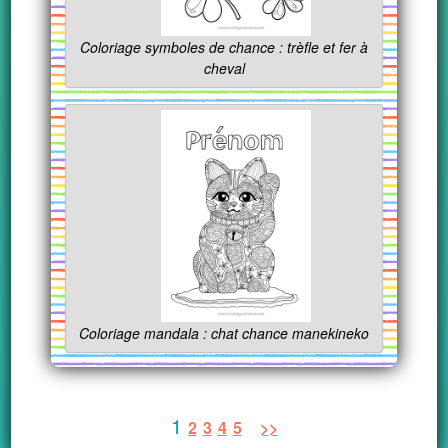
Coloriage symboles de chance : trèfle et fer à
cheval
Coloriage mandala : chat chance manekineko
1
2
3
4
5
>>