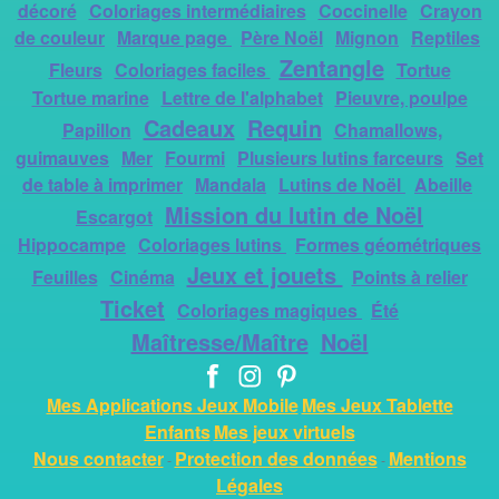
décoré
Coloriages intermédiaires
Coccinelle
Crayon
de couleur
Marque page
Père Noël
Mignon
Reptiles
Zentangle
Fleurs
Coloriages faciles
Tortue
Tortue marine
Lettre de l'alphabet
Pieuvre, poulpe
Cadeaux
Requin
Papillon
Chamallows,
guimauves
Mer
Fourmi
Plusieurs lutins farceurs
Set
de table à imprimer
Mandala
Lutins de Noël
Abeille
Mission du lutin de Noël
Escargot
Hippocampe
Coloriages lutins
Formes géométriques
Jeux et jouets
Feuilles
Cinéma
Points à relier
Ticket
Coloriages magiques
Été
Maîtresse/Maître
Noël
Mes Applications Jeux Mobile
Mes Jeux Tablette
Enfants
Mes jeux virtuels
Nous contacter
Protection des données
Mentions
-
-
Légales