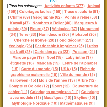
|
Tous les coloriages
|
Activités enfants (377)
|
Animal
(159)
|
Coloriages faciles (159)
|
Trace et colorie (91)
|
Chiffre (89)
|
Géographie (82)
|
Points à relier (58)
|
Kawaii (47)
|
Nombres à Relier (40)
|
Marqueurs à
points (39)
|
Fleurs (37)
|
Véhicules (37)
|
Monument
(34)
|
Terre (33)
|
Nom décoré (30)
|
Alphabet (30)
|
Cherche et trouve (28)
|
Fond décoratif (27)
|
écologie (26)
|
Set de table à imprimer (25)
|
Lutins
de Noël (23)
|
Carte des pays (23)
|
Poisson (21)
|
Marque page (19)
|
Noël (18)
|
Labyrinthe (17)
|
étiquette (16)
|
Mandala (15)
|
Lettre de l'alphabet
(15)
|
Carte du monde (15)
|
USA (15)
|
Fiche de
graphisme maternelle (15)
|
Ville du monde (15)
|
Halloween (15)
|
Mois de l'année (13)
|
Arbre (12)
|
Compte et Colorie (12)
|
Sport (12)
|
Couverture de
cahier (11)
|
Coloriages complexes (11)
|
Coloriage
avec modèle (11)
|
Mosaïques (10)
|
Skyline (10)
|
Mythologie Nordique (10)
|
Mathématiques (9)
|