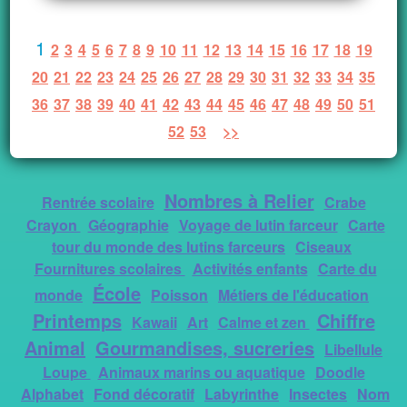
1
2
3
4
5
6
7
8
9
10
11
12
13
14
15
16
17
18
19
20
21
22
23
24
25
26
27
28
29
30
31
32
33
34
35
36
37
38
39
40
41
42
43
44
45
46
47
48
49
50
51
52
53
>>
Nombres à Relier
Rentrée scolaire
Crabe
Crayon
Géographie
Voyage de lutin farceur
Carte
tour du monde des lutins farceurs
Ciseaux
Fournitures scolaires
Activités enfants
Carte du
École
monde
Poisson
Métiers de l'éducation
Printemps
Chiffre
Kawaii
Art
Calme et zen
Animal
Gourmandises, sucreries
Libellule
Loupe
Animaux marins ou aquatique
Doodle
Alphabet
Fond décoratif
Labyrinthe
Insectes
Nom