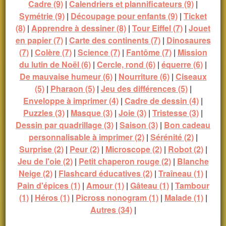
Cadre (9)
|
Calendriers et plannificateurs (9)
|
Symétrie (9)
|
Découpage pour enfants (9)
|
Ticket
(8)
|
Apprendre à dessiner (8)
|
Tour Eiffel (7)
|
Jouet
en papier (7)
|
Carte des continents (7)
|
Dinosaures
(7)
|
Colère (7)
|
Science (7)
|
Fantôme (7)
|
Mission
du lutin de Noël (6)
|
Cercle, rond (6)
|
équerre (6)
|
De mauvaise humeur (6)
|
Nourriture (6)
|
Ciseaux
(5)
|
Pharaon (5)
|
Jeu des différences (5)
|
Enveloppe à imprimer (4)
|
Cadre de dessin (4)
|
Puzzles (3)
|
Masque (3)
|
Joie (3)
|
Tristesse (3)
|
Dessin par quadrillage (3)
|
Saison (3)
|
Bon cadeau
personnalisable à imprimer (2)
|
Sérénité (2)
|
Surprise (2)
|
Peur (2)
|
Microscope (2)
|
Robot (2)
|
Jeu de l'oie (2)
|
Petit chaperon rouge (2)
|
Blanche
Neige (2)
|
Flashcard éducatives (2)
|
Traîneau (1)
|
Pain d'épices (1)
|
Amour (1)
|
Gâteau (1)
|
Tambour
(1)
|
Héros (1)
|
Picross nonogram (1)
|
Malade (1)
|
Autres (34)
|