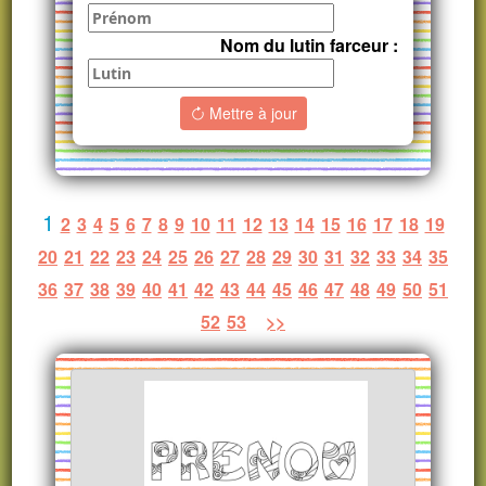
Nom du lutin farceur :
Mettre à jour
1
2
3
4
5
6
7
8
9
10
11
12
13
14
15
16
17
18
19
20
21
22
23
24
25
26
27
28
29
30
31
32
33
34
35
36
37
38
39
40
41
42
43
44
45
46
47
48
49
50
51
52
53
>>