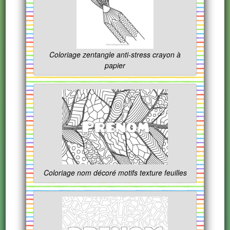
Coloriage zentangle anti-stress crayon à
papier
Coloriage nom décoré motifs texture feuilles