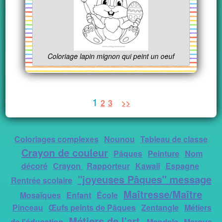
Coloriage lapin mignon qui peint un oeuf
1
2
3
>>
Coloriages complexes
Nounou
Tableau de classe
Crayon de couleur
Pâques
Peinture
Nom
décoré
Crayon
Rapporteur
Kawaii
Espagne
"joyeuses Pâques" message
Rentrée scolaire
Maîtresse/Maître
Mosaïques
Enfant
École
Pinceau
Œufs peints de Pâques
Zentangle
Métiers
Métiers de l'art
de l'éducation
Mandala
Marque