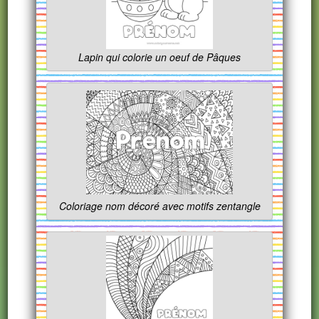
Lapin qui colorie un oeuf de Pâques
Coloriage nom décoré avec motifs zentangle