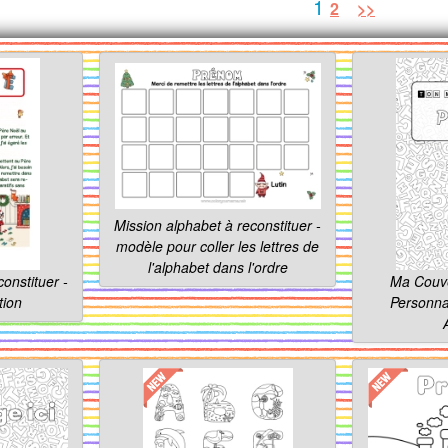
1
2
>>
Mission alphabet à reconstituer -
modèle pour coller les lettres de
l'alphabet dans l'ordre
onstituer -
Ma Couve
tion
Personnal