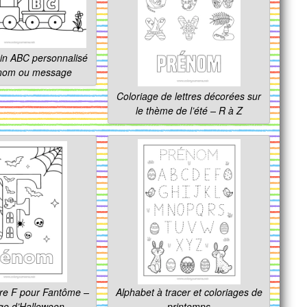
ain ABC personnalisé
nom ou message
Coloriage de lettres décorées sur
le thème de l’été – R à Z
tre F pour Fantôme –
Alphabet à tracer et coloriages de
ge d’Halloween
printemps