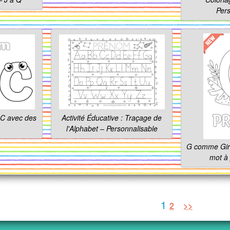
Pers
, C avec des
Activité Éducative : Traçage de
l'Alphabet – Personnalisable
G comme Gira
mot à 
1
2
>>