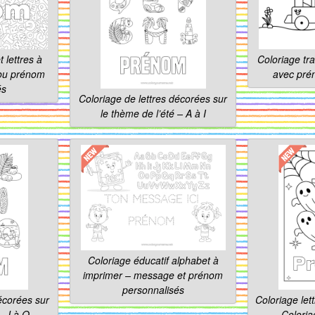
 lettres à
Coloriage tr
 ou prénom
avec pré
és
Coloriage de lettres décorées sur
le thème de l’été – A à I
Coloriage éducatif alphabet à
imprimer – message et prénom
personnalisés
écorées sur
Coloriage let
– J à Q
Coloria