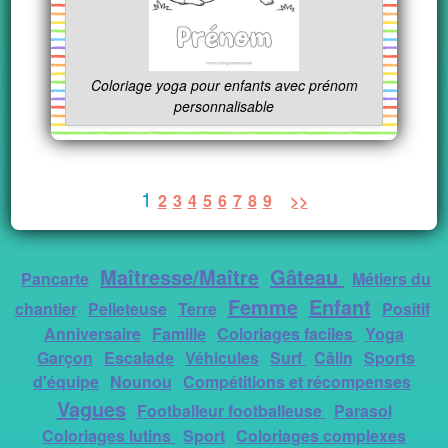
Coloriage yoga pour enfants avec prénom
personnalisable
1
2
3
4
5
6
7
8
9
>>
Maîtresse/Maître
Gâteau
Pancarte
Métiers du
Femme
Enfant
chantier
Pelleteuse
Terre
Positif
Anniversaire
Famille
Coloriages faciles
Yoga
Garçon
Escalade
Véhicules
Surf
Câlin
Sports
d'équipe
Nounou
Compétitions et récompenses
Vagues
Footballeur footballeuse
Parasol
Coloriages lutins
Sport
Coloriages complexes