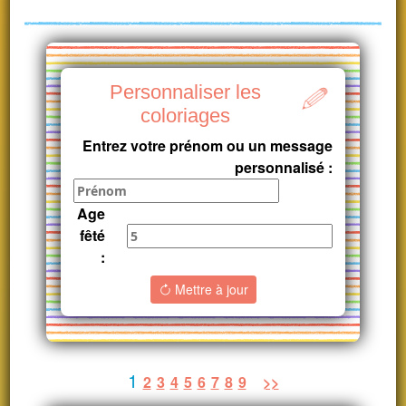
Personnaliser les
coloriages
Entrez votre prénom ou un message
personnalisé :
Age
fêté
:
Mettre à jour
1
2
3
4
5
6
7
8
9
>>