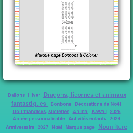
Marque-page Bonbons à Colorier
Dragons, licornes et animaux
Ballons
Hiver
fantastiques
Bonbons
Décorations de Noël
Gourmandises, sucreries
Animal
Kawaii
2028
Année personnalisable
Activités enfants
2029
Nourriture
Anniversaire
2027
Noël
Marque page