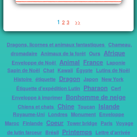
1
2
3
>>
Dragons, licornes et animaux fantastiques
Chameau,
Afrique
dromadaire
Animaux de la forêt
Ours
Animal
France
Enveloppe de Noël
Laponie
Sapin de Noël
Chat
Kawaii
Égypte
Lutins de Noël
Dragon
Histoire
étiquette
Japon
New York
Pharaon
Étiquette d'expédition Lutin
Cerf
Bonhomme de neige
Enveloppe à imprimer
Chine
Islande
Chiens et chats
Toucan
Royaume-Uni
Londres
Monument
Enveloppe
Coeur
Maroc
Finlande
Tower bridge
Paris
Voyage
Printemps
de lutin farceur
Brésil
Lettre d'arrivée