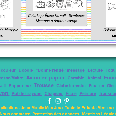
Coloriage École Kawaii : Symboles
Mignons d'Apprentissage
ée féerique
Coloriag
ser
pe
 couleur
Doodle
"Bonne rentré" message
Lecture
Toque
Avion en papier
Four
resse/Maître
Cartable
Animal
Trousse
aii
Rapporteur
Globe terrestre
Feuilles
Oise
yon
Pot de crayons
Chapeau
École
Peinture
Transpor
plications Jeux Mobile
Mes Jeux Tablette Enfants
Mes jeux 
Nous contacter
Protection des données
Mentions Légale
-
-