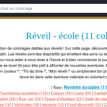
Réveil - école (11 co
ion de coloriages dédiée aux réveils ! Sur cette page, découvre
matin. Les réveils sont des dispositifs qui émettent des sons ou 
pour nous aider à nous lever à l'heure et à bien commencer la jou
de se lever tôt pour être prêt à affronter de nouvelles aventur
en couleur !", "Tic-tac time !", "Mon réveil !" ou simplement ton 
lance-toi dans cette aventure matinale en coloriant c
Rentrée scolaire (1
|
Tous
|
Fournitures scolaires (113)
|
Crayon (79)
|
Livre (54)
|
Cartabl
ître (34)
|
Bus, car (23)
|
Toque d'étudiant (23)
|
Salle de cla
e (16)
|
Véhicules (16)
|
équerre (15)
|
Fond décoratif (13)
|
C