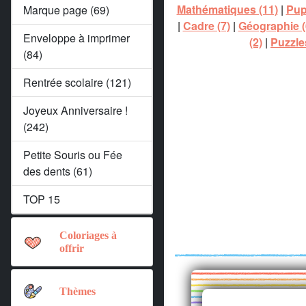
Mathématiques (11)
|
Pupi
Marque page (69)
|
Cadre (7)
|
Géographie (
Enveloppe à imprimer
(2)
|
Puzzle
(84)
Rentrée scolaire (121)
Joyeux Anniversaire !
(242)
Petite Souris ou Fée
des dents (61)
TOP 15
Coloriages à
offrir
Thèmes