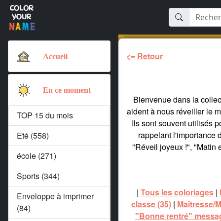
<= Retour
Accueil
En ce moment
Bienvenue dans la collect
aident à nous réveiller le 
TOP 15 du mois
Ils sont souvent utilisés 
rappelant l'importance 
Eté (558)
"Réveil joyeux !", "Matin 
école (271)
Sports (344)
|
Tous les coloriages
|
Enveloppe à imprimer
classe (35)
|
Maîtresse/Ma
(84)
"Bonne rentré" messag