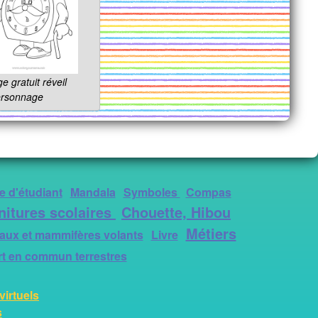
e gratuit réveil
rsonnage
 d'étudiant
Mandala
Symboles
Compas
nitures scolaires
Chouette, Hibou
Métiers
aux et mammifères volants
Livre
t en commun terrestres
virtuels
s