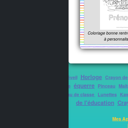
Coloriage bonne rentr
à personnali
Horloge
Calculatrice
Réveil
Crayon de
équerre
Rentrée scolaire
Pinceau
Maît
Bus, car
Tableau de classe
Lunettes
Kaw
de l'éducation
Cra
Mes Ap