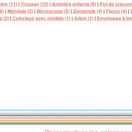
tre (11)
|
Trousse (10)
|
Activités enfants (9)
|
Pot de crayons
6)
|
Mandala (5)
|
Microscope (5)
|
Zentangle (4)
|
Fleurs (4)
|
s (2)
|
Coloriage avec modèle (1)
|
Arbre (1)
|
Enveloppe à imp