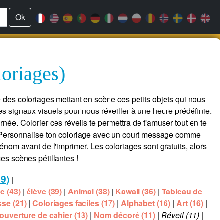
Ok
loriages)
 des coloriages mettant en scène ces petits objets qui nous
des signaux visuels pour nous réveiller à une heure prédéfinie.
rnée. Colorier ces réveils te permettra de t'amuser tout en te
es. Personnalise ton coloriage avec un court message comme
prénom avant de l'imprimer. Les coloriages sont gratuits, alors
es scènes pétillantes !
19)
|
e (43)
|
élève (39)
|
Animal (38)
|
Kawaii (36)
|
Tableau de
sse (21)
|
Coloriages faciles (17)
|
Alphabet (16)
|
Art (16)
|
ouverture de cahier (13)
|
Nom décoré (11)
|
Réveil (11)
|