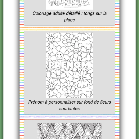
Coloriage adulte détaillé : tongs sur la
plage
Prénom à personnaliser sur fond de fleurs
souriantes