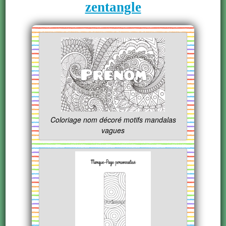
zentangle
Coloriage nom décoré motifs mandalas
vagues