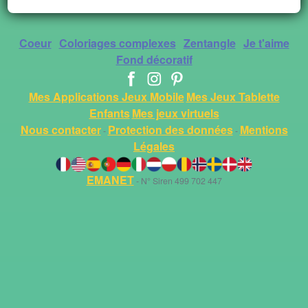
Coeur
Coloriages complexes
Zentangle
Je t'aime
Fond décoratif
Mes Applications Jeux Mobile
Mes Jeux Tablette
Enfants
Mes jeux virtuels
Nous contacter
Protection des données
Mentions
-
-
Légales
EMANET
- N° Siren 499 702 447