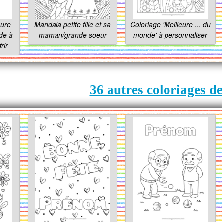
eure
Mandala petite fille et sa
Coloriage 'Meilleure ... du
de à
maman/grande soeur
monde' à personnaliser
rir
36 autres coloriages d