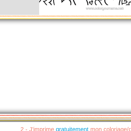
2 - J’imprime
gratuitement
mon coloriage/