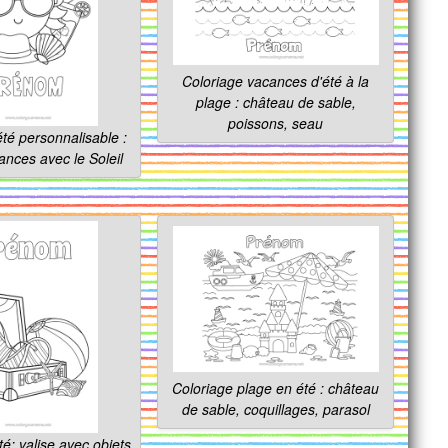
Coloriage vacances d'été à la
plage : château de sable,
poissons, seau
été personnalisable :
nces avec le Soleil
Coloriage plage en été : château
de sable, coquillages, parasol
té: valise avec objets