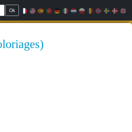
Ok
oloriages)