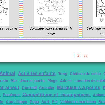
es : papa et
Coloriage lapin surfeur sur la
Coloriage ma
plage
sur
1
2
>>
Animal
Activités enfants
Tong
Château de sable
uets
Mer
Jeux et jouets
Plage
Adulte
Lunettes de solei
ntraineur
Marqueurs à points
Cocktail
Cocotier
P
Compétitions et récompenses
s
Pastèque
Animau
in
Coquillages
Papa
Surf
Été
Véhicules maritimes
Bo