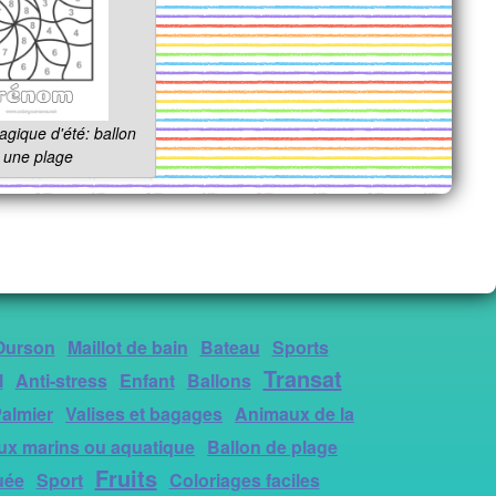
gique d'été: ballon
 une plage
Ourson
Maillot de bain
Bateau
Sports
Transat
l
Anti-stress
Enfant
Ballons
almier
Valises et bagages
Animaux de la
x marins ou aquatique
Ballon de plage
Fruits
uée
Sport
Coloriages faciles