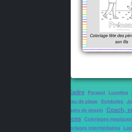
Coloriage fête des pèr
son fils
Chiffre
Cadre
Parasol
Lunettes
nautiques
Seau de plage
Symboles
Jo
Hibiscus
Coach, e
Cadre de dessin
Vacances
forêt
Coloriages magique
Soleil
Coloriages intermédiaires
Lap