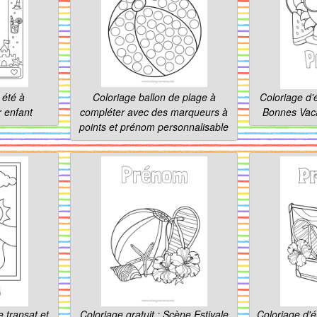
 été à
Coloriage ballon de plage à
Coloriage d'
r enfant
compléter avec des marqueurs à
Bonnes Vaca
points et prénom personnalisable
e transat et
Coloriage gratuit : Scène Estivale
Coloriage d'é