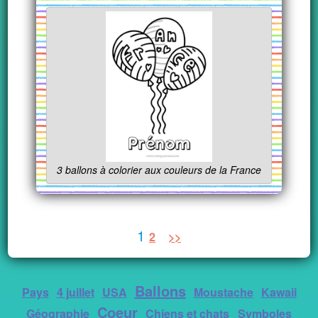
3 ballons à colorier aux couleurs de la France
1
2
>>
Ballons
Pays
4 juillet
USA
Moustache
Kawaii
Coeur
Géographie
Chiens et chats
Symboles