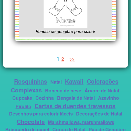
Boneco de gengibre para colorir
1
2
>>
Rosquinhas
Kawaii
Colorações
Natal
Complexas
Boneco de neve
Árvore de Natal
Cupcake
Cozinha
Bengala de Natal
Azevinho
Cartas de duendes travessos
Pirulito
Desenhos para colorir fáceis
Decorações de Natal
Chocolate
Marshmallows, marshmallows
Brinquedo de papel
Coroa de Natal
Pão de Gengibre