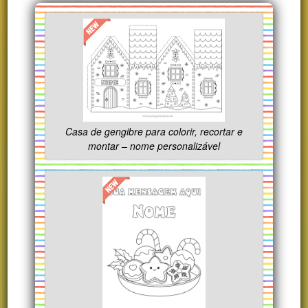
Casa de gengibre para colorir, recortar e
montar – nome personalizável