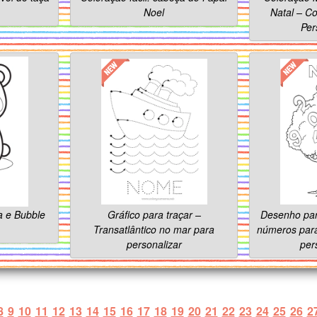
Noel
Natal – Co
Per
a e Bubble
Gráfico para traçar –
Desenho para
Transatlântico no mar para
números par
personalizar
per
8
9
10
11
12
13
14
15
16
17
18
19
20
21
22
23
24
25
26
2