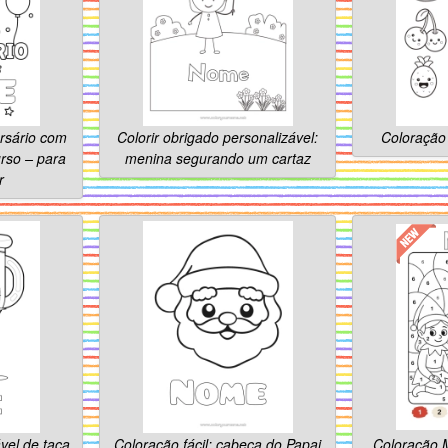
ersário com
Colorir obrigado personalizável:
Coloração 
rso – para
menina segurando um cartaz
r
vel de taça
Coloração fácil: cabeça do Papai
Coloração 