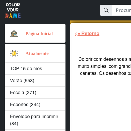
<= Retorno
Página Inicial
Atualmente
Colorir com desenhos sim
muito simples, com grande
TOP 15 do mês
canetas. Os desenhos par
Verão (558)
Escola (271)
Esportes (344)
Envelope para imprimir
(84)