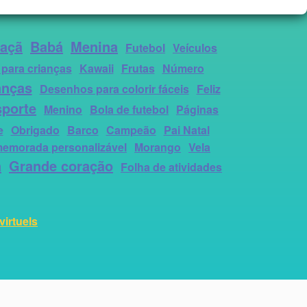
açã
Babá
Menina
Futebol
Veículos
 para crianças
Kawaii
Frutas
Número
anças
Desenhos para colorir fáceis
Feliz
sporte
Menino
Bola de futebol
Páginas
e
Obrigado
Barco
Campeão
Pai Natal
memorada personalizável
Morango
Vela
a
Grande coração
Folha de atividades
virtuels