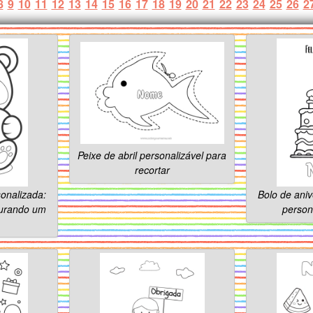
8
9
10
11
12
13
14
15
16
17
18
19
20
21
22
23
24
25
26
2
Peixe de abril personalizável para
recortar
sonalizada:
Bolo de aniv
gurando um
persona