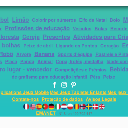
bol
Limão
M
Colorir por números
Elfo de Natal
Bolo
Profissões de educação
r
Veículos
Bolas
Recorte
loresta
Cereja
Presentes
Atividades para Cri
 bolhas
E
Peixe de abril
Ligando os Pontos
Coração
Robô
Banana
Árvore
Sports d'équipe
Rastreie e Pint
s
Placa
Panda
Animal
Copa, troféu, medalha
Idade co
ro lugar - vencedor
Bebid
Competições e Prêmios
de grafismo para educação infantil
Pêra
Peixe
plications Jeux Mobile
Mes Jeux Tablette Enfants
Mes jeux 
Contate-nos
Proteção de dados
Avisos Legais
-
-
EMANET
- N° Siren 499 702 447