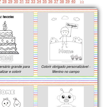
7
28
29
30
31
32
33
34
35
36
37
38
39
40
>>
ersário grande para
Colorir obrigado personalizável -
lizar e colorir
Menino no campo