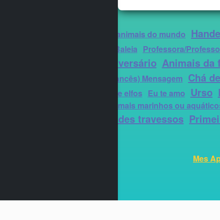
Hande
Fofo
Outros animais do mundo
marítimos
Baleia
Professora/Professo
Aniversário
Animais da f
Melancia
Chá de
aniversário (francês) Mensagem
Urso
para colorir de elfos
Eu te amo
Abacaxi
Animais marinhos ou aquático
Vários duendes travessos
Primei
Mes Ap