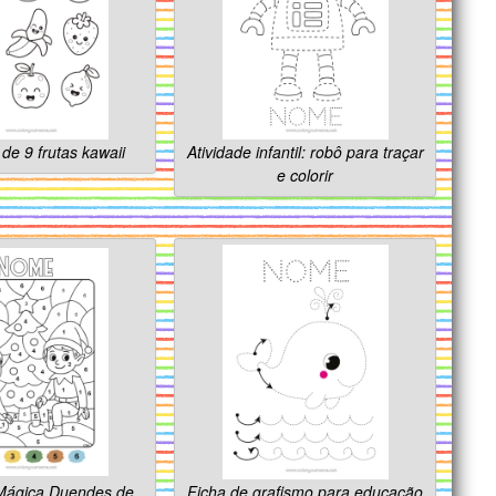
de 9 frutas kawaii
Atividade infantil: robô para traçar
e colorir
Mágica Duendes de
Ficha de grafismo para educação