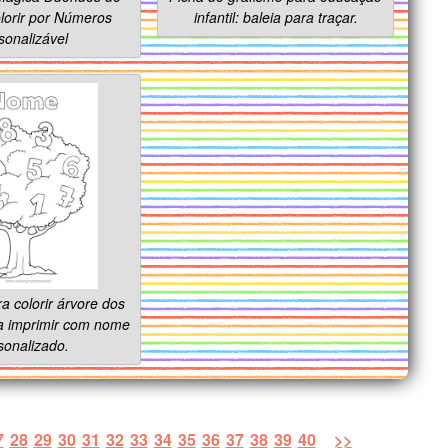
lorir por Números
infantil: baleia para traçar.
sonalizável
 colorir árvore dos
a imprimir com nome
sonalizado.
7
28
29
30
31
32
33
34
35
36
37
38
39
40
>>