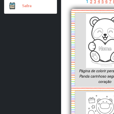
1
2
3
4
5
6
7
Safra
Página de colorir per
Panda carinhoso se
coração