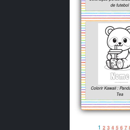
de futebol
Colorir Kawaii : Pand
Tea
1
2
3
4
5
6
7