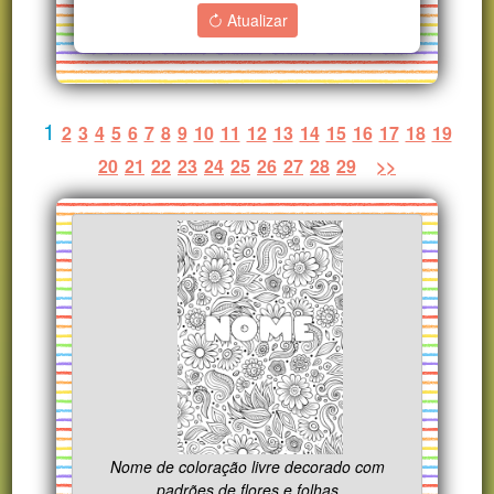
Atualizar
1
2
3
4
5
6
7
8
9
10
11
12
13
14
15
16
17
18
19
20
21
22
23
24
25
26
27
28
29
>>
Nome de coloração livre decorado com
padrões de flores e folhas