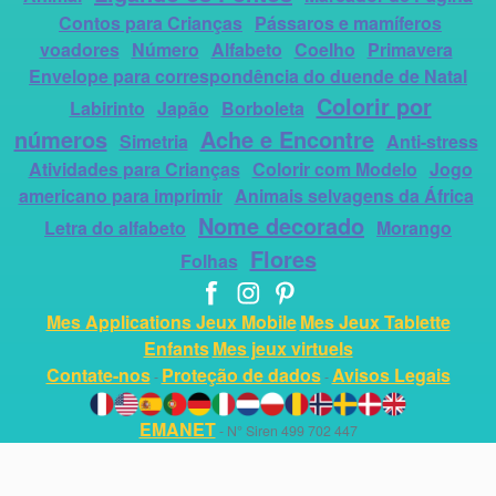
Contos para Crianças
Pássaros e mamíferos
voadores
Número
Alfabeto
Coelho
Primavera
Envelope para correspondência do duende de Natal
Colorir por
Labirinto
Japão
Borboleta
números
Ache e Encontre
Simetria
Anti-stress
Atividades para Crianças
Colorir com Modelo
Jogo
americano para imprimir
Animais selvagens da África
Nome decorado
Letra do alfabeto
Morango
Flores
Folhas
Mes Applications Jeux Mobile
Mes Jeux Tablette
Enfants
Mes jeux virtuels
Contate-nos
Proteção de dados
Avisos Legais
-
-
EMANET
- N° Siren 499 702 447