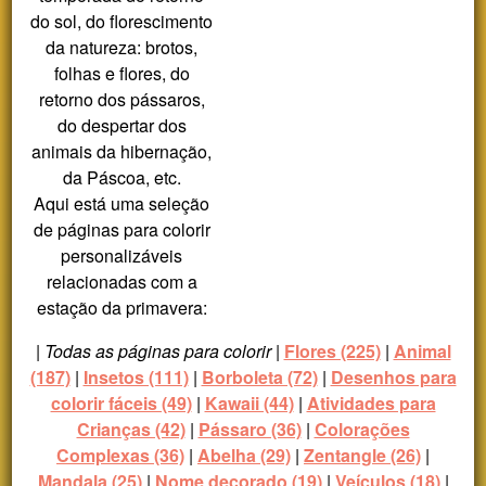
do sol, do florescimento
da natureza: brotos,
folhas e flores, do
retorno dos pássaros,
do despertar dos
animais da hibernação,
da Páscoa, etc.
Aqui está uma seleção
de páginas para colorir
personalizáveis
relacionadas com a
estação da primavera:
|
Todas as páginas para colorir
|
Flores (225)
|
Animal
(187)
|
Insetos (111)
|
Borboleta (72)
|
Desenhos para
colorir fáceis (49)
|
Kawaii (44)
|
Atividades para
Crianças (42)
|
Pássaro (36)
|
Colorações
Complexas (36)
|
Abelha (29)
|
Zentangle (26)
|
Mandala (25)
|
Nome decorado (19)
|
Veículos (18)
|