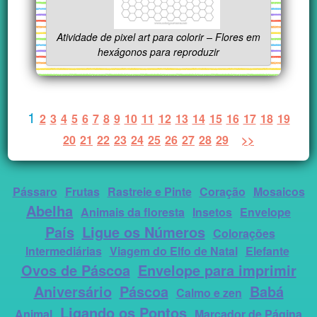
Atividade de pixel art para colorir – Flores em
hexágonos para reproduzir
1
2
3
4
5
6
7
8
9
10
11
12
13
14
15
16
17
18
19
20
21
22
23
24
25
26
27
28
29
>>
Pássaro
Frutas
Rastreie e Pinte
Coração
Mosaicos
Abelha
Animais da floresta
Insetos
Envelope
País
Ligue os Números
Colorações
Intermediárias
Viagem do Elfo de Natal
Elefante
Ovos de Páscoa
Envelope para imprimir
Aniversário
Páscoa
Babá
Calmo e zen
Ligando os Pontos
Animal
Marcador de Página