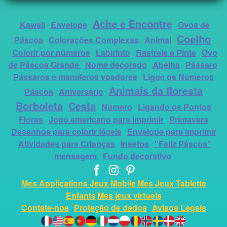
Ache e Encontre
Kawaii
Envelope
Ovos de
Coelho
Páscoa
Colorações Complexas
Animal
Colorir por números
Labirinto
Rastreie e Pinte
Ovo
de Páscoa Grande
Nome decorado
Abelha
Pássaro
Pássaros e mamíferos voadores
Ligue os Números
Animais da floresta
Páscoa
Aniversário
Borboleta
Cesta
Número
Ligando os Pontos
Flores
Jogo americano para imprimir
Primavera
Desenhos para colorir fáceis
Envelope para imprimir
Atividades para Crianças
Insetos
"Feliz Páscoa"
mensagem
Fundo decorativo
Mes Applications Jeux Mobile
Mes Jeux Tablette
Enfants
Mes jeux virtuels
Contate-nos
Proteção de dados
Avisos Legais
-
-