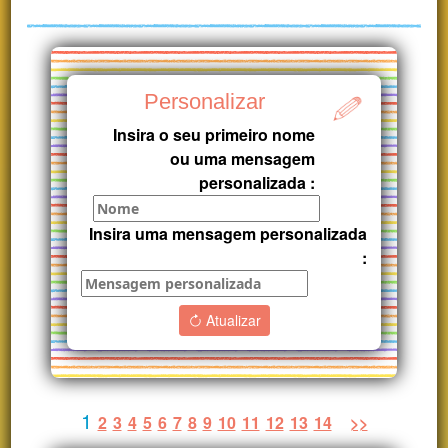
Personalizar
Insira o seu primeiro nome
ou uma mensagem
personalizada :
Insira uma mensagem personalizada
:
Atualizar
1
2
3
4
5
6
7
8
9
10
11
12
13
14
>>