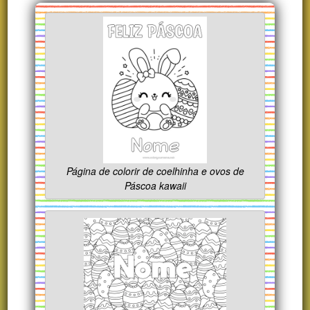
Página de colorir de coelhinha e ovos de
Páscoa kawaii