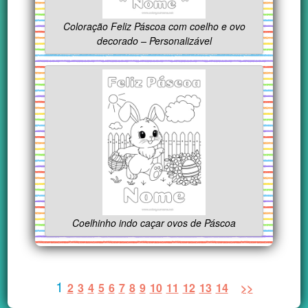
Coloração Feliz Páscoa com coelho e ovo
decorado – Personalizável
Coelhinho indo caçar ovos de Páscoa
1
2
3
4
5
6
7
8
9
10
11
12
13
14
>>