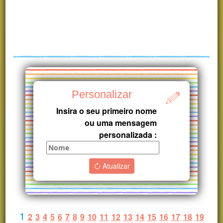
Personalizar
Insira o seu primeiro nome
ou uma mensagem
personalizada :
Atualizar
1
2
3
4
5
6
7
8
9
10
11
12
13
14
15
16
17
18
19