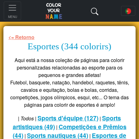
MENU
<= Retorno
Esportes (344 colorirs)
Aqui está a nossa coleção de páginas para colorir
personalizadas relacionadas ao esporte para os
pequenos e grandes atletas!
Futebol, basquete, natação, handebol, raquetes, tênis,
cavalos e equitação, bolas e bolas, corridas,
competições, jogos olímpicos, esqui, etc... O tema das
páginas para colorir de esportes é amplo!
Sports d'équipe (127)
Sports
|
Todos
|
|
artistiques (49)
Competições e Prêmios
|
(44)
Sports nautiques (44)
Esportes de
|
|