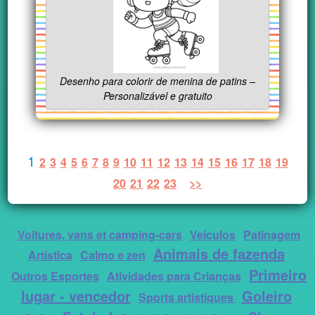
Desenho para colorir de menina de patins –
Personalizável e gratuito
1
2
3
4
5
6
7
8
9
10
11
12
13
14
15
16
17
18
19
20
21
22
23
>>
Voitures, vans et camping-cars
Veículos
Patinagem
Animais de fazenda
Artística
Calmo e zen
Primeiro
Outros Esportes
Atividades para Crianças
lugar - vencedor
Goleiro
Sports artistiques