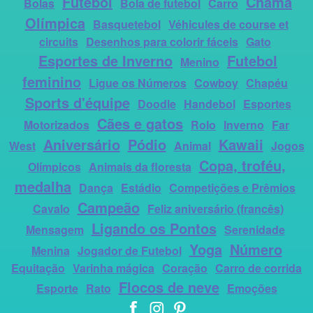
Futebol
Chama
Bolas
Bola de futebol
Carro
Olímpica
Basquetebol
Véhicules de course et
circuits
Desenhos para colorir fáceis
Gato
Esportes de Inverno
Futebol
Menino
feminino
Ligue os Números
Cowboy
Chapéu
Sports d'équipe
Doodle
Handebol
Esportes
Cães e gatos
Motorizados
Rolo
Inverno
Far
Aniversário
Pódio
Kawaii
West
Animal
Jogos
Copa, troféu,
Olímpicos
Animais da floresta
medalha
Dança
Estádio
Competições e Prêmios
Campeão
Cavalo
Feliz aniversário (francês)
Ligando os Pontos
Mensagem
Serenidade
Yoga
Número
Menina
Jogador de Futebol
Equitação
Varinha mágica
Coração
Carro de corrida
Flocos de neve
Esporte
Rato
Emoções