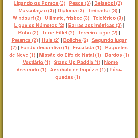
Ligando os Pontos (3)
|
Pesca (3)
|
Beisebol (3)
|
Musculação (3)
|
Diploma (3)
|
Treinador (3)
|
Windsurf (3)
|
Ultimate, frisbee (3)
|
Teleférico (3)
|
Ligue os Números (2)
|
Barras assimétricas (2)
|
Robô (2)
|
Torre Eiffel (2)
|
Terceiro lugar (2)
|
Petanca (2)
|
Hula (2)
|
Boliche (2)
|
Segundo lugar
(2)
|
Fundo decorativo (1)
|
Escalada (1)
|
Raquetes
de Neve (1)
|
Missão do Elfo de Natal (1)
|
Dardos (1)
|
Vestiário (1)
|
Stand Up Paddle (1)
|
Nome
decorado (1)
|
Acrobata de trapézio (1)
|
Pára-
quedas (1)
|