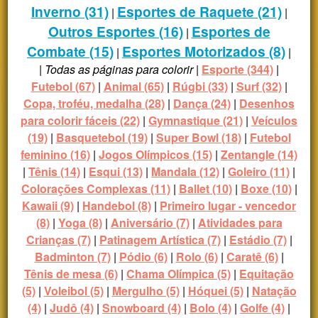
Inverno (31)
Esportes de Raquete (21)
|
|
Outros Esportes (16)
Esportes de
|
Combate (15)
Esportes Motorizados (8)
|
|
|
Todas as páginas para colorir
|
Esporte (344)
|
Futebol (67)
|
Animal (65)
|
Rúgbi (33)
|
Surf (32)
|
Copa, troféu, medalha (28)
|
Dança (24)
|
Desenhos
para colorir fáceis (22)
|
Gymnastique (21)
|
Veículos
(19)
|
Basquetebol (19)
|
Super Bowl (18)
|
Futebol
feminino (16)
|
Jogos Olímpicos (15)
|
Zentangle (14)
|
Tênis (14)
|
Esqui (13)
|
Mandala (12)
|
Goleiro (11)
|
Colorações Complexas (11)
|
Ballet (10)
|
Boxe (10)
|
Kawaii (9)
|
Handebol (8)
|
Primeiro lugar - vencedor
(8)
|
Yoga (8)
|
Aniversário (7)
|
Atividades para
Crianças (7)
|
Patinagem Artística (7)
|
Estádio (7)
|
Badminton (7)
|
Pódio (6)
|
Rolo (6)
|
Caratê (6)
|
Tênis de mesa (6)
|
Chama Olímpica (5)
|
Equitação
(5)
|
Voleibol (5)
|
Mergulho (5)
|
Hóquei (5)
|
Natação
(4)
|
Judô (4)
|
Snowboard (4)
|
Bolo (4)
|
Golfe (4)
|