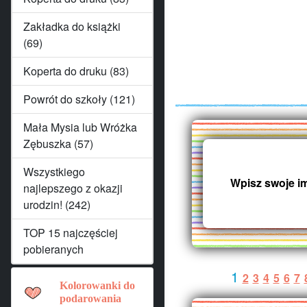
Zakładka do książki
(69)
Koperta do druku (83)
Powrót do szkoły (121)
Mała Mysia lub Wróżka
Zębuszka (57)
Wszystkiego
Wpisz swoje i
najlepszego z okazji
urodzin! (242)
TOP 15 najczęściej
pobieranych
1
2
3
4
5
6
7
Kolorowanki do
podarowania