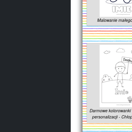
Malowanie małego
Darmowe kolorowanki 
personalizacji - Chło