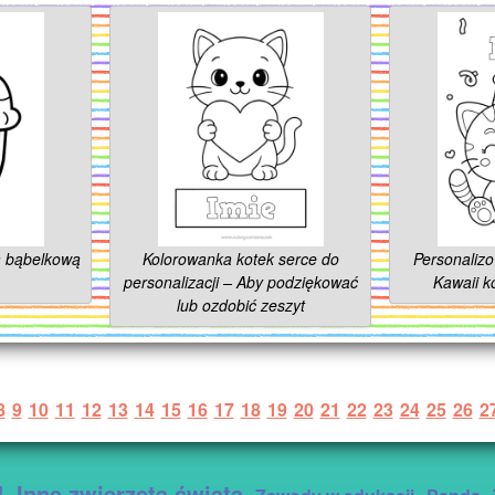
ą bąbelkową
Kolorowanka kotek serce do
Personaliz
personalizacji – Aby podziękować
Kawaii k
lub ozdobić zeszyt
8
9
10
11
12
13
14
15
16
17
18
19
20
21
22
23
24
25
26
2
!
Inne zwierzęta świata