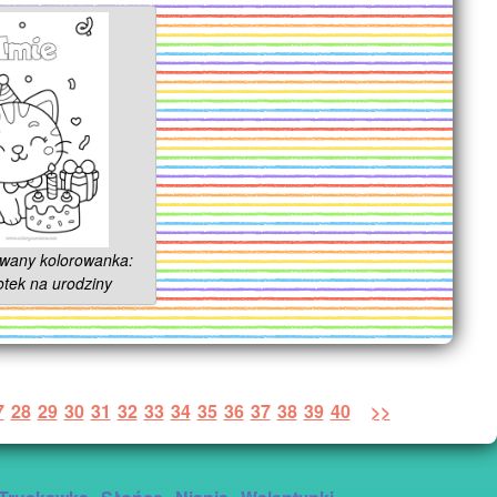
owany kolorowanka:
otek na urodziny
7
28
29
30
31
32
33
34
35
36
37
38
39
40
>>