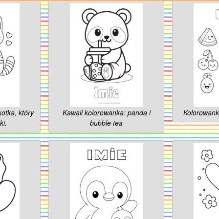
otka, który
Kawaii kolorowanka: panda i
Kolorowank
ki.
bubble tea