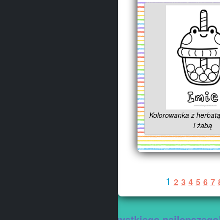
Kolorowanka z herbat
i żabą
1
2
3
4
5
6
7
Wszystkiego najlepszego