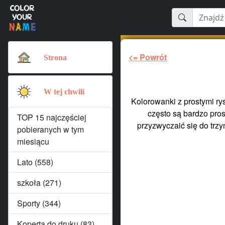
<= Powrót
Strona
W tej chwili
Kolorowanki z prostymi ry
często są bardzo pros
TOP 15 najczęściej
przyzwyczaić się do trz
pobieranych w tym
miesiącu
Lato (558)
szkoła (271)
Sporty (344)
Koperta do druku (83)