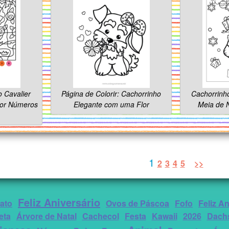
 Cavalier
Página de Colorir: Cachorrinho
Cachorrinh
por Números
Elegante com uma Flor
Meia de N
1
2
3
4
5
>>
Feliz Aniversário
ato
Ovos de Páscoa
Fofo
Feliz A
eta
Árvore de Natal
Cachecol
Festa
Kawaii
2026
Dach