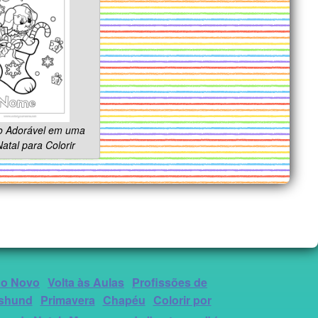
o Adorável em uma
atal para Colorir
no Novo
Volta às Aulas
Profissões de
shund
Primavera
Chapéu
Colorir por