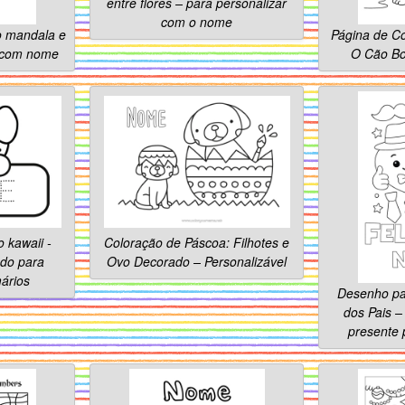
entre flores – para personalizar
com o nome
o mandala e
Página de Co
l com nome
O Cão Bo
 kawaii -
Coloração de Páscoa: Filhotes e
ado para
Ovo Decorado – Personalizável
mários
Desenho par
dos Pais –
presente 