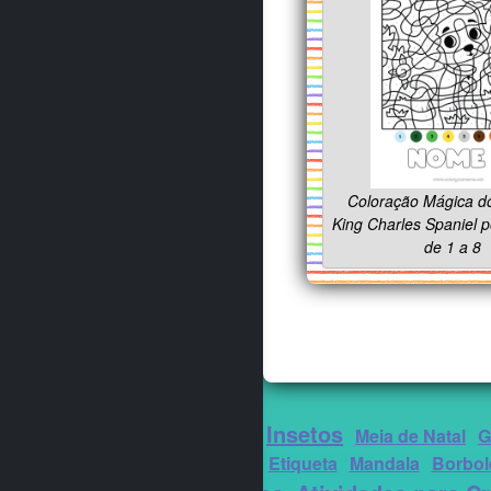
Coloração Mágica do
King Charles Spaniel 
de 1 a 8
Insetos
Cachorro
Meia de Natal
G
Segurança
Etiqueta
Mandala
Borbol