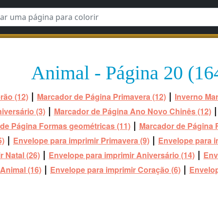
Animal - Página 20 (164
|
|
rão (12)
Marcador de Página Primavera (12)
Inverno Mar
|
versário (3)
Marcador de Página Ano Novo Chinês (12)
|
de Página Formas geométricas (11)
Marcador de Página F
|
|
5)
Envelope para imprimir Primavera (9)
Envelope para i
|
|
 Natal (26)
Envelope para imprimir Aniversário (14)
Env
|
|
Animal (16)
Envelope para imprimir Coração (6)
Envelop