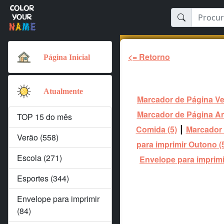
<= Retorno
Página Inicial
Atualmente
Marcador de Página Ve
Marcador de Página Ani
TOP 15 do mês
|
Comida (5)
Marcador 
Verão (558)
para imprimir Outono (
Escola (271)
Envelope para imprimir
Esportes (344)
Envelope para imprimir
(84)