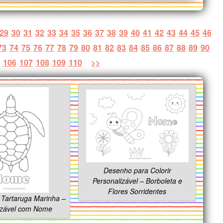
29
30
31
32
33
34
35
36
37
38
39
40
41
42
43
44
45
46
73
74
75
76
77
78
79
80
81
82
83
84
85
86
87
88
89
90
106
107
108
109
110
>>
Desenho para Colorir
Personalizável – Borboleta e
Flores Sorridentes
 Tartaruga Marinha –
izável com Nome