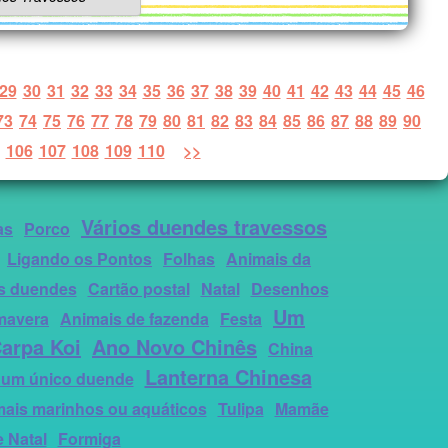
29
30
31
32
33
34
35
36
37
38
39
40
41
42
43
44
45
46
73
74
75
76
77
78
79
80
81
82
83
84
85
86
87
88
89
90
106
107
108
109
110
>>
Vários duendes travessos
as
Porco
Ligando os Pontos
Folhas
Animais da
os duendes
Cartão postal
Natal
Desenhos
Um
mavera
Animais de fazenda
Festa
arpa Koi
Ano Novo Chinês
China
Lanterna Chinesa
e um único duende
ais marinhos ou aquáticos
Tulipa
Mamãe
 Natal
Formiga