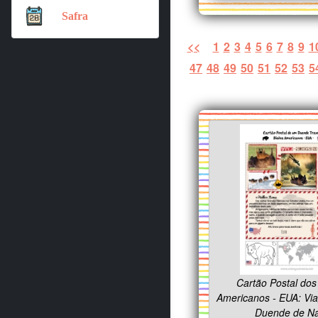
Safra
<<
1
2
3
4
5
6
7
8
9
1
47
48
49
50
51
52
53
5
Cartão Postal dos
Americanos - EUA: V
Duende de Na