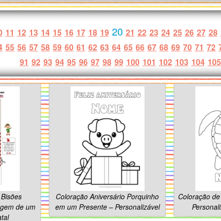
20
0
11
12
13
14
15
16
17
18
19
21
22
23
24
25
26
27
28
4
55
56
57
58
59
60
61
62
63
64
65
66
67
68
69
70
71
72
91
92
93
94
95
96
97
98
99
100
101
102
103
104
105
 Bisões
Coloração Aniversário Porquinho
Coloração de
iagem de um
em um Presente – Personalizável
Personal
tal