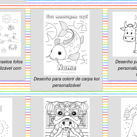
nsetos fofos
Desenho pa
lizável com
personali
Desenho para colorir de carpa koi
personalizável