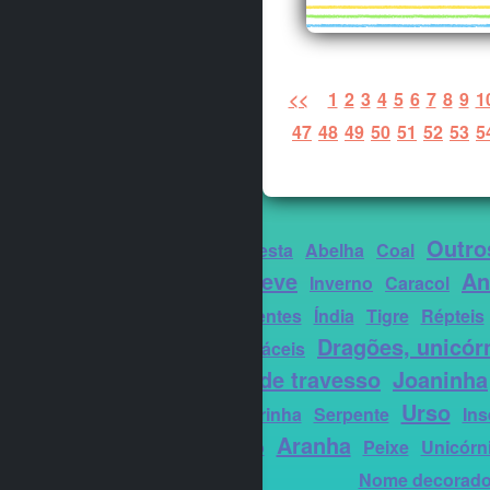
<<
1
2
3
4
5
6
7
8
9
1
47
48
49
50
51
52
53
5
Outro
Animais da floresta
Abelha
Coal
Neve
An
Tartaruga
Inverno
Caracol
Austrália
Presentes
Índia
Tigre
Répteis
Dragões, unicórn
para colorir fáceis
único duende travesso
Joaninha
Urso
Tartaruga marinha
Serpente
Ins
Aranha
Kawaii
Número
Peixe
Unicórn
Nome decorad