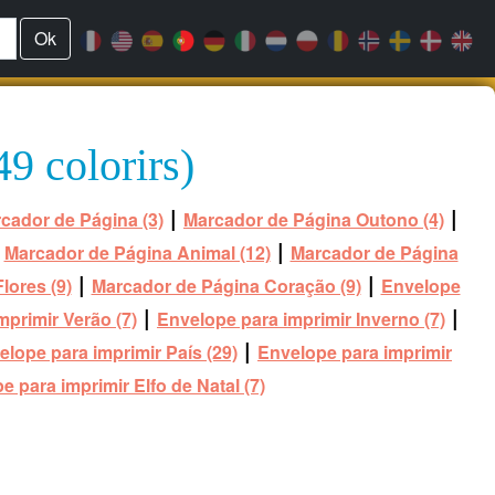
Ok
9 colorirs)
|
|
cador de Página (3)
Marcador de Página Outono (4)
|
|
Marcador de Página Animal (12)
Marcador de Página
|
|
lores (9)
Marcador de Página Coração (9)
Envelope
|
|
mprimir Verão (7)
Envelope para imprimir Inverno (7)
|
elope para imprimir País (29)
Envelope para imprimir
e para imprimir Elfo de Natal (7)