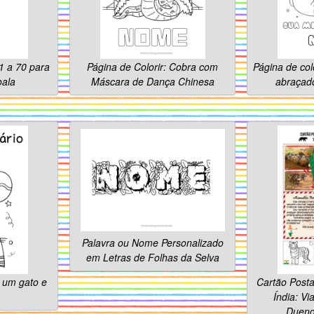
1 a 70 para
Página de Colorir: Cobra com
Página de col
oala
Máscara de Dança Chinesa
abraçad
Palavra ou Nome Personalizado
em Letras de Folhas da Selva
m um gato e
Cartão Posta
Índia: V
Duend