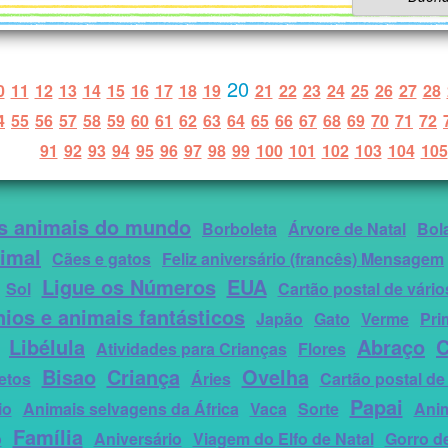
20
0
11
12
13
14
15
16
17
18
19
21
22
23
24
25
26
27
28
4
55
56
57
58
59
60
61
62
63
64
65
66
67
68
69
70
71
72
91
92
93
94
95
96
97
98
99
100
101
102
103
104
105
s animais do mundo
Borboleta
Árvore de Natal
Bol
imal
Cães e gatos
Feliz aniversário (francês) Mensagem
Ligue os Números
EUA
Sol
Cartão postal de vári
ios e animais fantásticos
Japão
Gato
Verme
Pri
Libélula
Abraço
C
Atividades para Crianças
Flores
Bisao
Criança
Ovelha
etos
Áries
Cartão postal d
Papai
io
Animais selvagens da África
Vaca
Sorte
Anim
Família
o
Aniversário
Viagem do Elfo de Natal
Gorro de