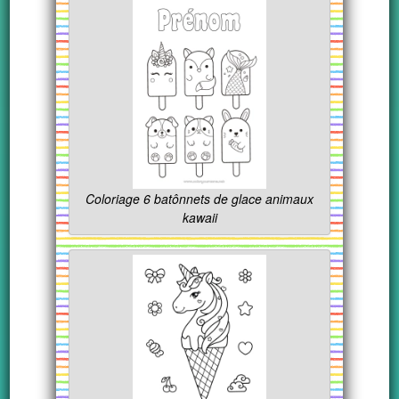
Coloriage 6 batônnets de glace animaux
kawaii