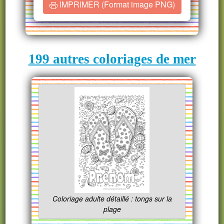
IMPRIMER (Format image PNG)
199 autres coloriages de mer
Coloriage adulte détaillé : tongs sur la
plage