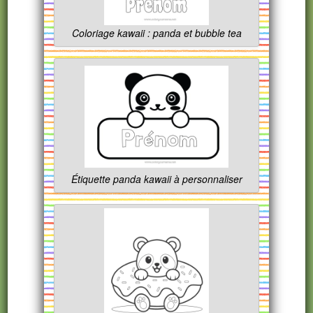
Coloriage kawaii : panda et bubble tea
Étiquette panda kawaii à personnaliser