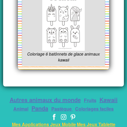
Coloriage 6 batônnets de glace animaux
kawaii
Autres animaux du monde
Kawaii
Fruits
Panda
Animal
Pastèque
Coloriages faciles
Mes Applications Jeux Mobile
Mes Jeux Tablette