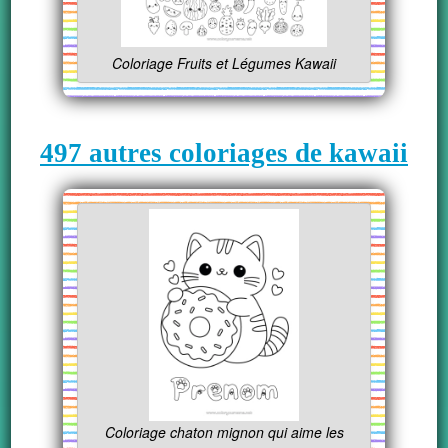
Coloriage Fruits et Légumes Kawaii
497 autres coloriages de kawaii
Coloriage chaton mignon qui aime les