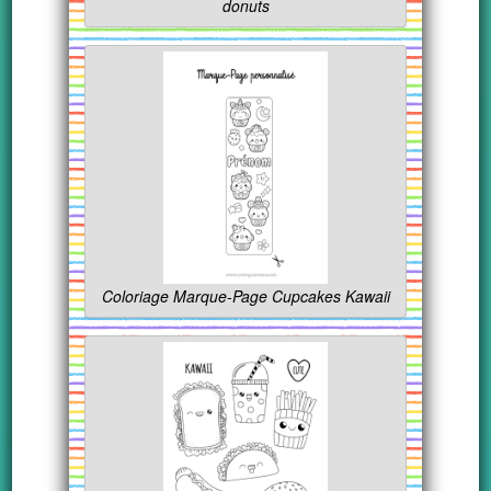
donuts
Coloriage Marque-Page Cupcakes Kawaii