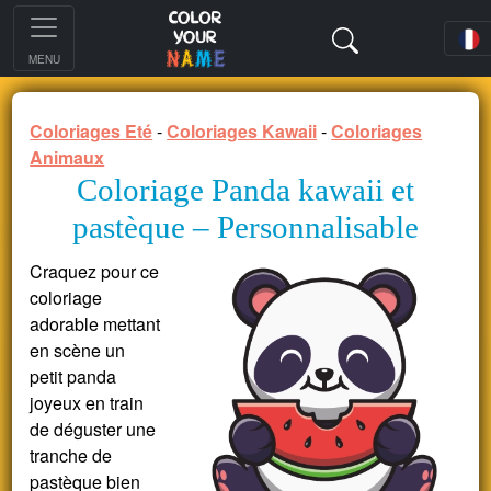
MENU
Coloriages Eté
-
Coloriages Kawaii
-
Coloriages
Animaux
Coloriage Panda kawaii et
pastèque – Personnalisable
Craquez pour ce
coloriage
adorable mettant
en scène un
petit panda
joyeux en train
de déguster une
tranche de
pastèque bien