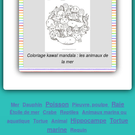
Coloriage kawaï mandala : les animaux de
la mer
Poisson
Raie
Mer
Dauphin
Pieuvre, poulpe
Étoile de mer
Crabe
Reptiles
Animaux marins ou
Hippocampe
Tortue
aquatique
Tortue
Animal
marine
Requin