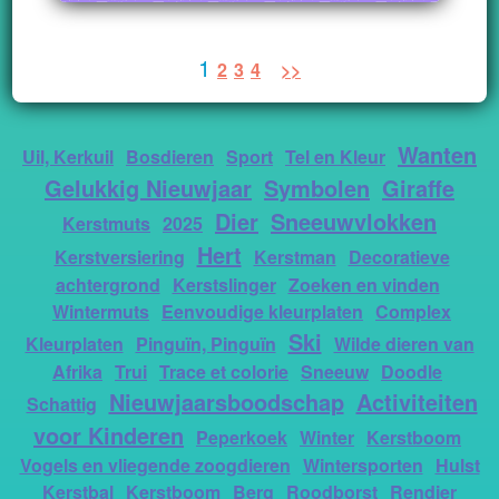
1
2
3
4
>>
Wanten
Uil, Kerkuil
Bosdieren
Sport
Tel en Kleur
Gelukkig Nieuwjaar
Symbolen
Giraffe
Dier
Sneeuwvlokken
Kerstmuts
2025
Hert
Kerstversiering
Kerstman
Decoratieve
achtergrond
Kerstslinger
Zoeken en vinden
Wintermuts
Eenvoudige kleurplaten
Complex
Ski
Kleurplaten
Pinguïn, Pinguïn
Wilde dieren van
Afrika
Trui
Trace et colorie
Sneeuw
Doodle
Nieuwjaarsboodschap
Activiteiten
Schattig
voor Kinderen
Peperkoek
Winter
Kerstboom
Vogels en vliegende zoogdieren
Wintersporten
Hulst
Kerstbal
Kerstboom
Berg
Roodborst
Rendier