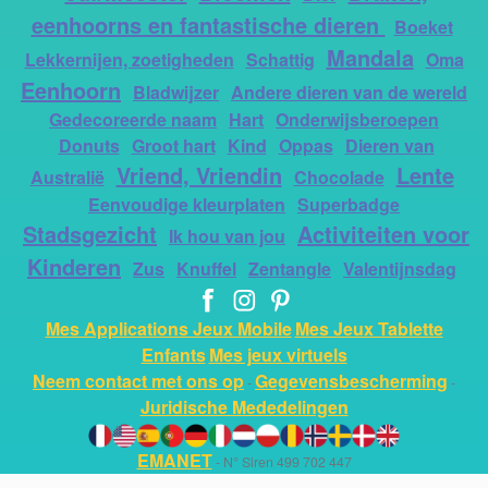
eenhoorns en fantastische dieren
Boeket
Mandala
Lekkernijen, zoetigheden
Schattig
Oma
Eenhoorn
Bladwijzer
Andere dieren van de wereld
Gedecoreerde naam
Hart
Onderwijsberoepen
Donuts
Groot hart
Kind
Oppas
Dieren van
Vriend, Vriendin
Lente
Australië
Chocolade
Eenvoudige kleurplaten
Superbadge
Stadsgezicht
Activiteiten voor
Ik hou van jou
Kinderen
Zus
Knuffel
Zentangle
Valentijnsdag
Mes Applications Jeux Mobile
Mes Jeux Tablette
Enfants
Mes jeux virtuels
Neem contact met ons op
Gegevensbescherming
-
-
Juridische Mededelingen
EMANET
- N° Siren 499 702 447