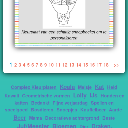
Kleurplaat van een schattig snoepboeket om te
personaliseren
1
2
3
4
5
6
7
8
9
10
11
12
13
14
15
16
17
18
>>
Koala
Kat
Complex Kleurplaten
Meisje
Held
Lolly
IJs
Kawaii
Geometrische vormen
Honden en
katten
Bedankt
Fijne verjaardag
Spellen en
speelgoed
Bosdieren
Snoepjes
Knuffelbeer
Aarde
Beer
Mama
Decoratieve achtergrond
Beste
Juf/Meester
Bloemen
Draken,
Dier