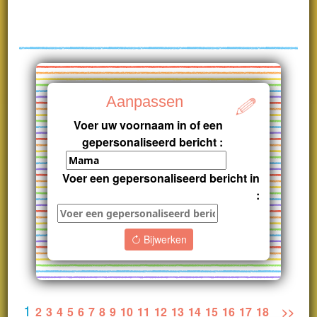
Aanpassen
Voer uw voornaam in of een
gepersonaliseerd bericht :
Voer een gepersonaliseerd bericht in
:
Bijwerken
1
2
3
4
5
6
7
8
9
10
11
12
13
14
15
16
17
18
>>