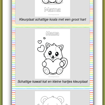
Kleurplaat schattige koala met een groot hart
Schattige kawaii kat en kleine hartjes kleurplaat