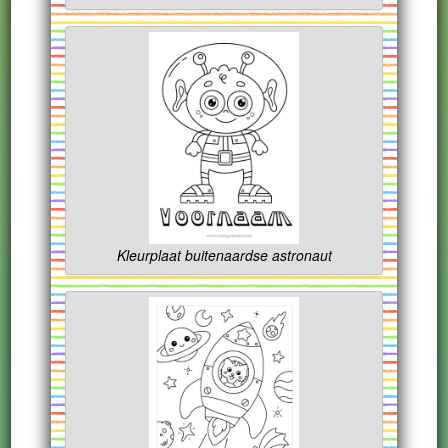
Kleurplaat buitenaardse astronaut