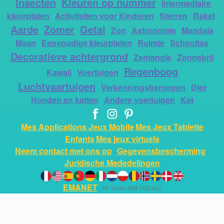
Insecten
Kleuren op nummer
Intermediaire
kleurplaten
Activiteiten voor Kinderen
Sterren
Raket
Aarde
Zomer
Getal
Zon
Astronomie
Mandala
Maan
Eenvoudige kleurplaten
Ruimte
Schooltas
Decoratieve achtergrond
Zentangle
Zonnebril
Regenboog
Kawaii
Voertuigen
Luchtvaartuigen
Verkenningsberoepen
Dier
Honden en katten
Andere voertuigen
Kat
Mes Applications Jeux Mobile
Mes Jeux Tablette
Enfants
Mes jeux virtuels
Neem contact met ons op
Gegevensbescherming
-
-
Juridische Mededelingen
EMANET
- N° Siren 499 702 447