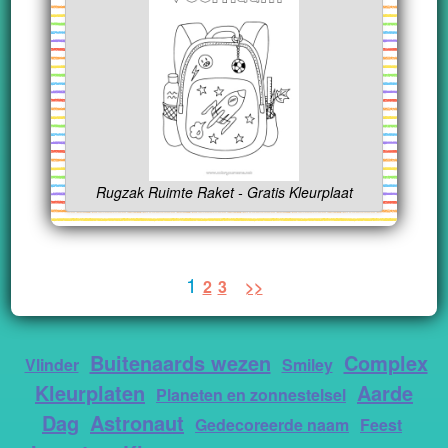
Rugzak Ruimte Raket - Gratis Kleurplaat
1
2
3
>>
Buitenaards wezen
Complex
Vlinder
Smiley
Kleurplaten
Aarde
Planeten en zonnestelsel
Dag
Astronaut
Gedecoreerde naam
Feest