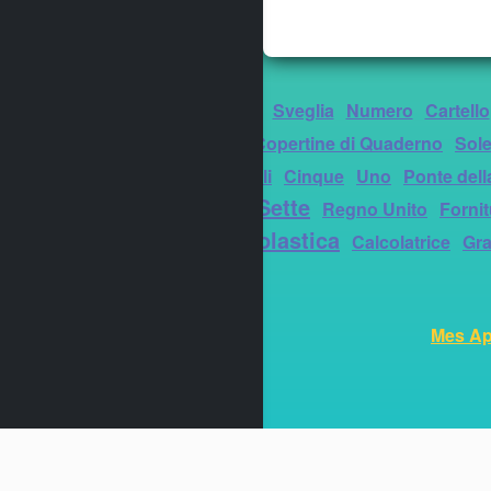
Nome decorato
Sveglia
Numero
Cartello
Zentangle
Copertine di Quaderno
Sol
Albero
Simboli
Cinque
Uno
Ponte dell
Sette
decorativo
Regno Unito
Fornit
Lavagna scolastica
Calcolatrice
Gra
Mes Ap