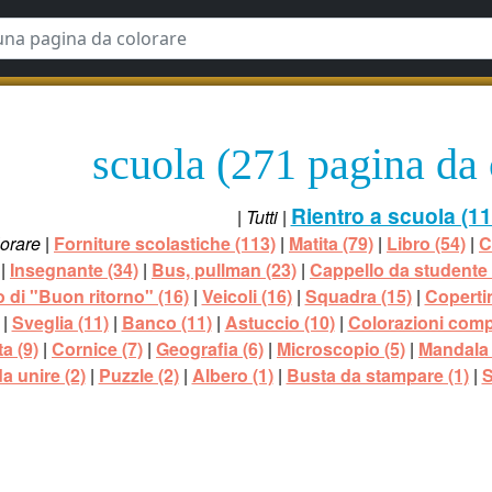
scuola (271 pagina da 
Rientro a scuola (11
|
Tutti
|
lorare
|
Forniture scolastiche (113)
|
Matita (79)
|
Libro (54)
|
C
|
Insegnante (34)
|
Bus, pullman (23)
|
Cappello da studente 
di "Buon ritorno" (16)
|
Veicoli (16)
|
Squadra (15)
|
Coperti
|
Sveglia (11)
|
Banco (11)
|
Astuccio (10)
|
Colorazioni comp
ta (9)
|
Cornice (7)
|
Geografia (6)
|
Microscopio (5)
|
Mandala 
a unire (2)
|
Puzzle (2)
|
Albero (1)
|
Busta da stampare (1)
|
S