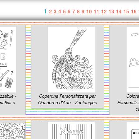
1
2
3
4
5
6
7
8
9
10
11
12
13
14
15
16
zzabile -
Copertina Personalizzata per
Colora
atica e
Quaderno d'Arte - Zentangles
Personaliz
c