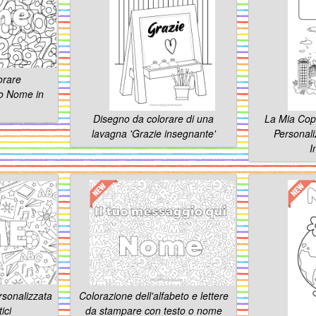
orare
io Nome in
Disegno da colorare di una
La Mia Cop
lavagna 'Grazie insegnante'
Personali
I
rsonalizzata
Colorazione dell'alfabeto e lettere
ici
da stampare con testo o nome