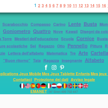
1
2
3
4
5
6
7
8
9
10
11
12
13
14
15
16
Lente
Busta
Scarabocchio
Compasso
Carino
Mon
Goniometro
Quattro
e
Nove
Kawaii
Disegni da colo
Cornice
a Torre
Mestieri dell'educazione
Scuola
Busta
Pennello
ure scolastiche
Sei
Ragazzo
Otto
Pittura
R
Arte
Cartell
zie
Lettera dell'alfabeto
Matematica
Tre
Alfabeto
"Buon ritorno"
Tata
Ragazza
Insegnante
plications Jeux Mobile
Mes Jeux Tablette Enfants
Mes jeux 
Contattaci
Protezione dei dati
Avviso legale
-
-
EMANET
- N° Siren 499 702 447