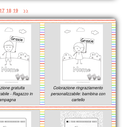
17
18
19
>>
zione gratuita
Colorazione ringraziamento
zabile - Ragazzo in
personalizzabile: bambina con
ampagna
cartello