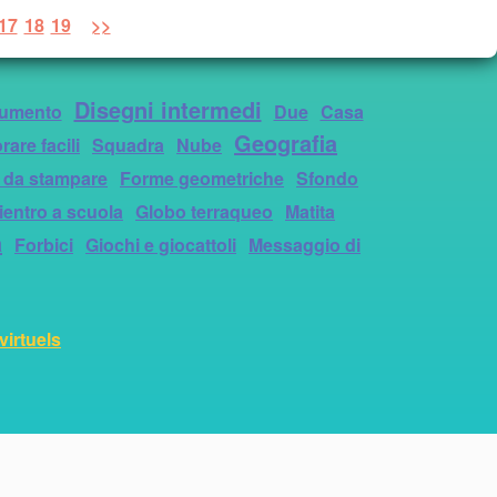
17
18
19
>>
Disegni intermedi
umento
Due
Casa
Geografia
rare facili
Squadra
Nube
 da stampare
Forme geometriche
Sfondo
ientro a scuola
Globo terraqueo
Matita
a
Forbici
Giochi e giocattoli
Messaggio di
virtuels