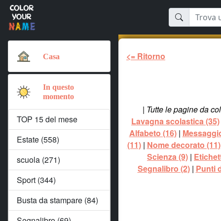
<= Ritorno
Casa
In questo
momento
|
Tutte le pagine da co
TOP 15 del mese
Lavagna scolastica (35)
Alfabeto (16)
|
Messaggio 
Estate (558)
(11)
|
Nome decorato (11)
Scienza (9)
|
Etichet
scuola (271)
Segnalibro (2)
|
Punti d
Sport (344)
Busta da stampare (84)
Segnalibro (69)