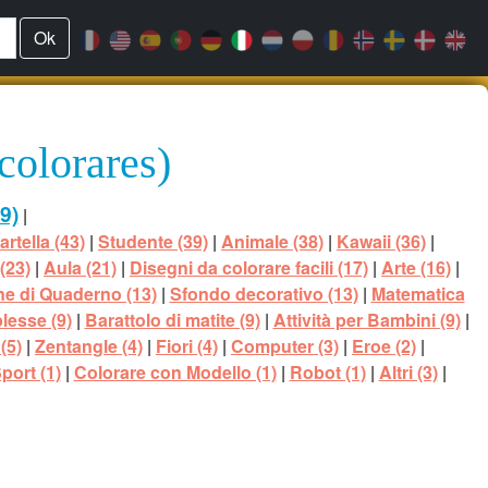
Ok
colorares)
9)
|
artella (43)
|
Studente (39)
|
Animale (38)
|
Kawaii (36)
|
(23)
|
Aula (21)
|
Disegni da colorare facili (17)
|
Arte (16)
|
ne di Quaderno (13)
|
Sfondo decorativo (13)
|
Matematica
lesse (9)
|
Barattolo di matite (9)
|
Attività per Bambini (9)
|
(5)
|
Zentangle (4)
|
Fiori (4)
|
Computer (3)
|
Eroe (2)
|
port (1)
|
Colorare con Modello (1)
|
Robot (1)
|
Altri (3)
|