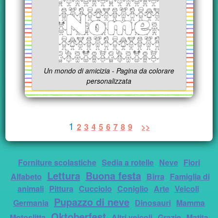
Un mondo di amicizia - Pagina da colorare
personalizzata
1
2
3
4
5
6
7
8
9
>>
Forniture scolastiche
Sedia a rotelle
Neve
Fiori
Lettura
Buona festa
Alfabeto
Birra
Famiglia di
animali
Pittura
Cucciolo
Coniglio
Arte
Veicoli
Pupazzo di neve
Germania
Dinosauri
Mamma
Oktoberfest
Motoslitta
Altri veicoli
Grazie
Matita