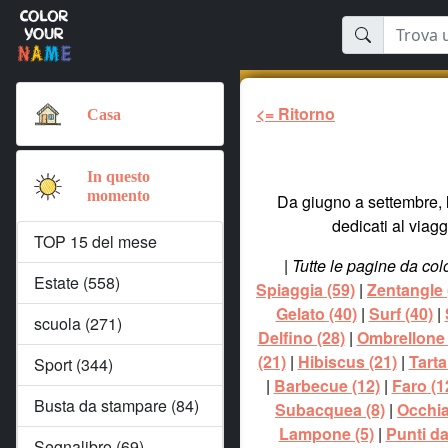
<= Ritorno
Casa
In questo
momento
Da giugno a settembre, l
dedicati al viagg
TOP 15 del mese
|
Tutte le pagine da col
Estate (558)
Spiaggia (59)
|
Zentangle 
Gelato (40)
|
Surf (40)
|
scuola (271)
Delfino (28)
|
Ombrellone 
(21)
|
Hibiscus (21)
|
Tarta
Sport (344)
|
Barbecue (12)
|
Faro (1
Busta da stampare (84)
Subacquea (8)
|
Occhial
Lampone (5)
|
Punti da
Segnalibro (69)