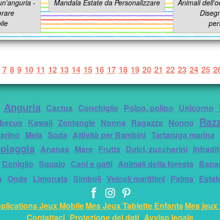
n'anguria -
Mandala Estate da Personalizzare
Animali dell'o
orare
Disegn
ile
per
7
8
9
10
11
12
13
14
15
16
17
18
19
20
21
22
23
24
25
2
Anguria
Cactus
Conchiglie
Polpo, polipo
Unicorno
Raz
becue
Kawaii
Zentangle
Nonna
Ragazza
Nonno
arino
Mela
Soda
Attività per Bambini
Tartaruga marina
piaggia
Ananas
Mare
Frutta
Dolci, zuccherini
Infradi
Coniglio
Squalo
CanI e gatti
Animali della foresta
Bana
a
Onde
Limonata
Simboli
Veicoli marittimi
Palma
Estat
plications Jeux Mobile
Mes Jeux Tablette Enfants
Mes jeux 
Contattaci
Protezione dei dati
Avviso legale
-
-