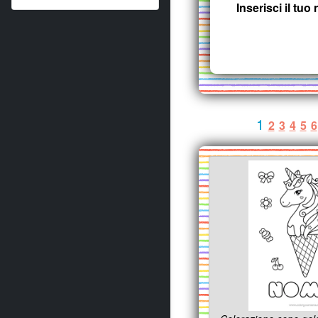
Inserisci il tu
1
2
3
4
5
6