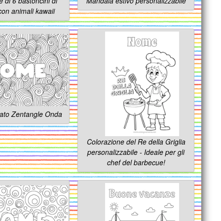
 di 6 bastoncini di
Mandala estivo personalizzabile
 con animali kawaii
ato Zentangle Onda
Colorazione del Re della Griglia
personalizzabile - Ideale per gli
chef del barbecue!