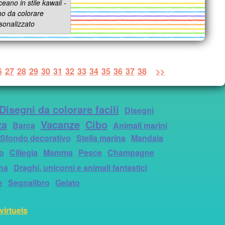
ceano in stile kawaii -
o da colorare
sonalizzato
6
27
28
29
30
31
32
33
34
35
36
37
38
>>
Disegni da colorare facili
Disegni
za
Vacanze
Cibo
Barca
Animali marini
Sfondo decorativo
Stella marina
Mandala
to
Ciliegia
Mamma
Pesce
Champagne
na
Draghi, unicorni e animali fantastici
e
Segnalibro
Gelato
virtuels