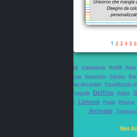
Unicorno che mangia u
Disegno da col
personalizzab
1
2
3
4
5
6
Arcobaleno
Campione
Rettili
Pera
intermedi
Salsiccia
Granchio
Carino
Bar
o acquatici
Nome decorato
Cavalluccio m
Bevanda
Delfino
S
Fragola
Volpe
Limone
Ombrellone
Papà
Regina
Animale
Tartarug
Mes Ap