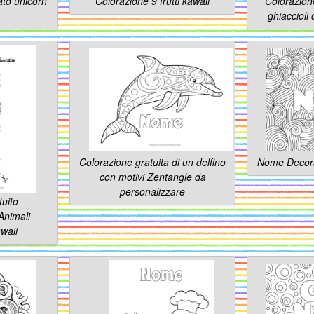
ato unicorn
Colorazione 9 frutti kawaii
Colorazione
ghiaccioli
Colorazione gratuita di un delfino
Nome Decor
con motivi Zentangle da
personalizzare
tuito
Animali
waii