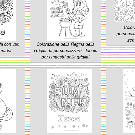
Color
personali
zen
la con vari
Colorazione della Regina della
 marini
Griglia da personalizzare - Ideale
per i maestri della griglia!