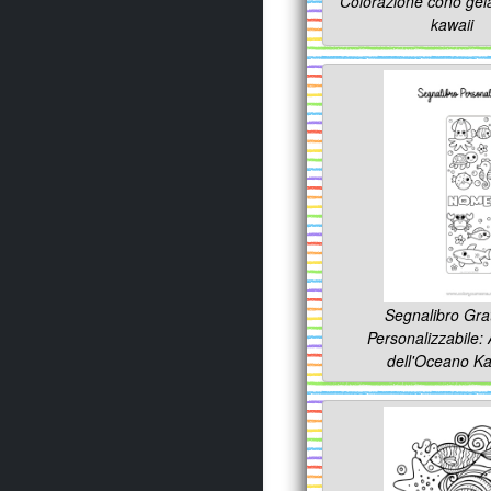
Colorazione cono gel
kawaii
Segnalibro Gra
Personalizzabile: 
dell'Oceano Ka