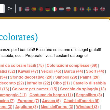
Ok
colorares)
acanze per i bambini! Ecco una selezione di disegni gratuiti
 di sabbia, ecc... Preparate i vostri costumi da bagno!
ni da colorare facili (75)
|
Colorazioni complesse (69)
|
tici (52)
|
Kawaii (47)
|
Veicoli (45)
|
Barca (44)
|
Sport (44)
|
(34)
|
Sfondo decorativo (29)
|
Simboli (29)
|
Palma (28)
|
ecorato (22)
|
Infradito (22)
|
Cibo (21)
|
Castello di sabbia
l (16)
|
Colorare per numeri (15)
|
Secchio da spiaggia (13)
ampeggio (11)
|
Costume da bagno (11)
|
Segnalibro (8)
|
scina (7)
|
Furgone (7)
|
Amaca (6)
|
Giochi all'aperto (6)
|
no (3)
|
Aquilone (3)
|
Mesi dell'anno (3)
|
Windsurf (3)
|