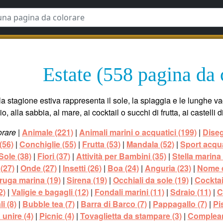
Estate (558 pagina da 
a stagione estiva rappresenta il sole, la spiaggia e le lunghe v
io, alla sabbia, al mare, ai cocktail o succhi di frutta, ai castelli
orare
|
Animale (221)
|
Animali marini o acquatici (199)
|
Diseg
(56)
|
Conchiglie (55)
|
Frutta (53)
|
Mandala (52)
|
Sport acqua
Sole (38)
|
Fiori (37)
|
Attività per Bambini (35)
|
Stella marina 
(27)
|
Onde (27)
|
Insetti (26)
|
Boa (24)
|
Anguria (23)
|
Nome d
ruga marina (19)
|
Sirena (19)
|
Occhiali da sole (19)
|
Cocktai
2)
|
Valigie e bagagli (12)
|
Fondali marini (11)
|
Sdraio (11)
|
C
i (8)
|
Bubble tea (7)
|
Barra di Barco (7)
|
Pappagallo (7)
|
Pi
 unire (4)
|
Picnic (4)
|
Tovaglietta da stampare (3)
|
Complean