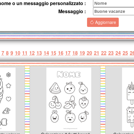
o nome o un messaggio personalizzato :
Messaggio :
Aggiornare
7
8
9
10
11
12
13
14
15
16
17
18
19
20
21
22
23
24
25
2