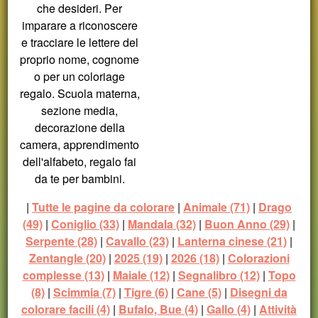
che desideri. Per
imparare a riconoscere
e tracciare le lettere del
proprio nome, cognome
o per un coloriage
regalo. Scuola materna,
sezione media,
decorazione della
camera, apprendimento
dell'alfabeto, regalo fai
da te per bambini.
|
Tutte le pagine da colorare
|
Animale (71)
|
Drago
(49)
|
Coniglio (33)
|
Mandala (32)
|
Buon Anno (29)
|
Serpente (28)
|
Cavallo (23)
|
Lanterna cinese (21)
|
Zentangle (20)
|
2025 (19)
|
2026 (18)
|
Colorazioni
complesse (13)
|
Maiale (12)
|
Segnalibro (12)
|
Topo
(8)
|
Scimmia (7)
|
Tigre (6)
|
Cane (5)
|
Disegni da
colorare facili (4)
|
Bufalo, Bue (4)
|
Gallo (4)
|
Attività