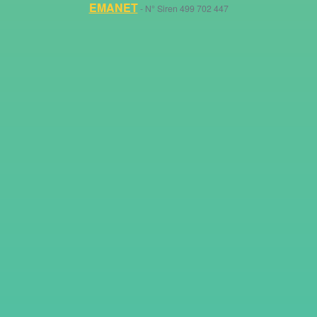
EMANET
- N° Siren 499 702 447