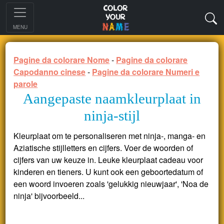
MENU
Pagine da colorare Nome
-
Pagine da colorare
Capodanno cinese
-
Pagine da colorare Numeri e
parole
Aangepaste naamkleurplaat in
ninja-stijl
Kleurplaat om te personaliseren met ninja-, manga- en
Aziatische stijlletters en cijfers. Voer de woorden of
cijfers van uw keuze in. Leuke kleurplaat cadeau voor
kinderen en tieners. U kunt ook een geboortedatum of
een woord invoeren zoals 'gelukkig nieuwjaar', 'Noa de
ninja' bijvoorbeeld...