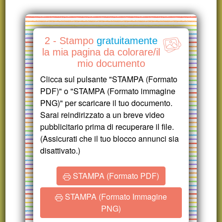
2 - Stampo
gratuitamente
la mia pagina da colorare/il
mio documento
Clicca sul pulsante "STAMPA (Formato
PDF)" o "STAMPA (Formato immagine
PNG)" per scaricare il tuo documento.
Sarai reindirizzato a un breve video
pubblicitario prima di recuperare il file.
(Assicurati che il tuo blocco annunci sia
disattivato.)
STAMPA (Formato PDF)
STAMPA (Formato Immagine
PNG)