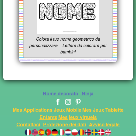
Colora il tuo nome geometrico da
personalizzare – Lettere da colorare per
bambini
Nome decorato
Ninja
Mes Applications Jeux Mobile
Mes Jeux Tablette
Enfants
Mes jeux virtuels
Contattaci
Protezione dei dati
Avviso legale
-
-