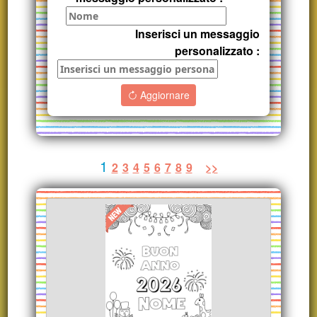
Inserisci un messaggio
personalizzato :
Aggiornare
1
2
3
4
5
6
7
8
9
>>