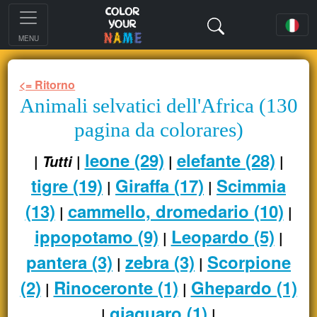
MENU
<= Ritorno
Animali selvatici dell'Africa (130
pagina da colorares)
leone (29)
elefante (28)
|
|
|
|
Tutti
tigre (19)
Giraffa (17)
Scimmia
|
|
(13)
cammello, dromedario (10)
|
|
ippopotamo (9)
Leopardo (5)
|
|
pantera (3)
zebra (3)
Scorpione
|
|
(2)
Rinoceronte (1)
Ghepardo (1)
|
|
giaguaro (1)
|
|