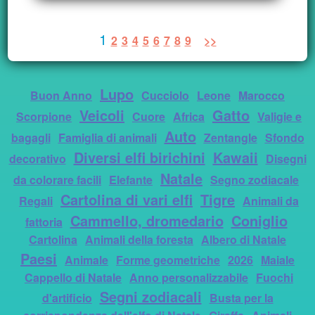
1
2
3
4
5
6
7
8
9
>>
Lupo
Buon Anno
Cucciolo
Leone
Marocco
Veicoli
Gatto
Scorpione
Cuore
Africa
Valigie e
Auto
bagagli
Famiglia di animali
Zentangle
Sfondo
Diversi elfi birichini
Kawaii
decorativo
Disegni
Natale
da colorare facili
Elefante
Segno zodiacale
Cartolina di vari elfi
Tigre
Regali
Animali da
Cammello, dromedario
Coniglio
fattoria
Cartolina
Animali della foresta
Albero di Natale
Paesi
Animale
Forme geometriche
2026
Maiale
Cappello di Natale
Anno personalizzabile
Fuochi
Segni zodiacali
d'artificio
Busta per la