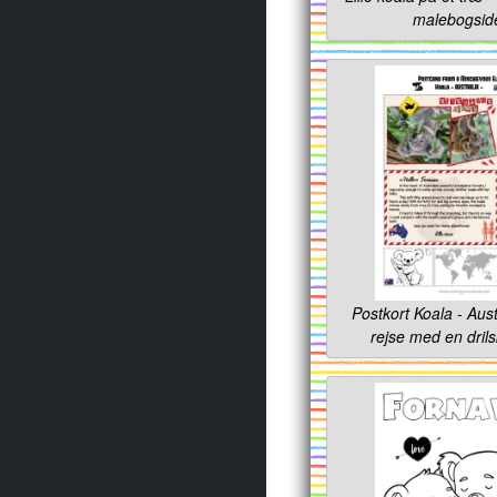
malebogsid
Postkort Koala - Aust
rejse med en drils