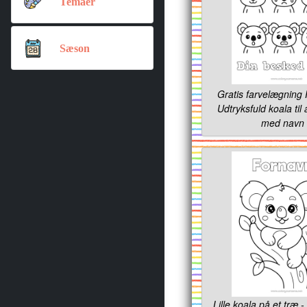
Temaer
Sæson
Gratis farvelægning 
Udtryksfuld koala til 
med navn
Lille koala på et træ -