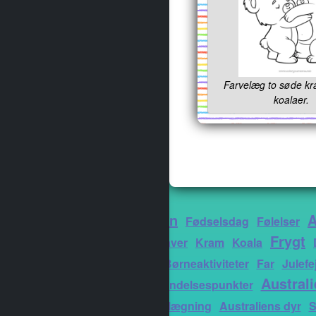
Farvelæg to søde 
koalaer.
Luftballon
A
Fødselsdag
Følelser
Frygt
Dyrebaby
Gaver
Kram
Koala
Bedstefar
Børneaktiviteter
Far
Julefe
Australi
Postkort
Forbindelsespunkter
Nem farvelægning
Australiens dyr
S