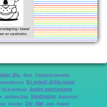
rvelægning i kawaii
piser en vandmelon.
lsker dig.
Barn
Tohjulede køretøjer
En enkelt drille-nisse
sepostkuvert
Andre sportsgrene
Tal at forbinde
Vandmelon
e
Jordens Dag
Astronomi
Dyr
Hat
ogi
Scooter
Jord
Kawaii