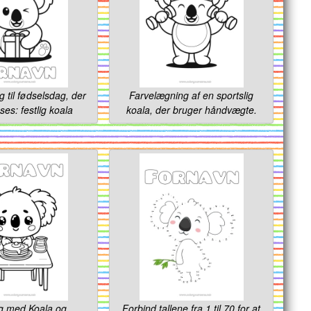
 til fødselsdag, der
Farvelægning af en sportslig
ses: festlig koala
koala, der bruger håndvægte.
g med Koala og
Forbind tallene fra 1 til 70 for at