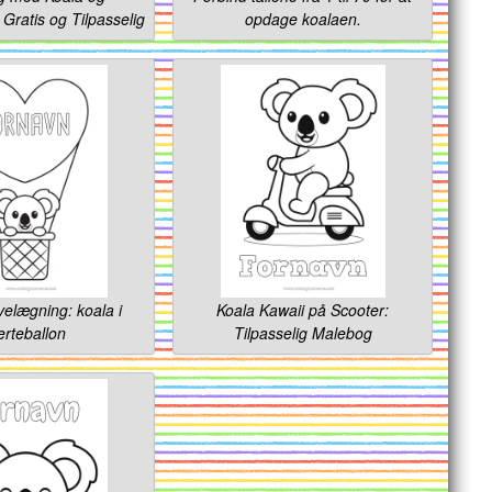
Gratis og Tilpasselig
opdage koalaen.
velægning: koala i
Koala Kawaii på Scooter:
erteballon
Tilpasselig Malebog