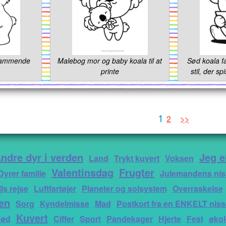
krammende
Malebog mor og baby koala til at
Sød koala fa
printe
stil, der s
1
2
>>
ndre dyr i verden
Jeg e
Land
Trykt kuvert
Voksen
Valentinsdag
Frugter
Dyrer familie
Julemandens nis
jls rejse
Luftfartøjer
Planeter og solsystem
Overraskelse
en
Sorg
Kyndelmisse
Mad
Postkort fra en ENKELT niss
Kuvert
ød
Ciffer
Sport
Pandekager
Hjerte
Fest
økol