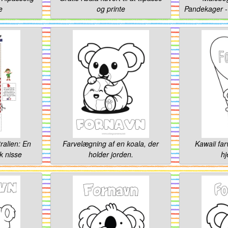
e
og printe
Pandekager - 
ralien: En
Farvelægning af en koala, der
Kawaii far
k nisse
holder jorden.
hj