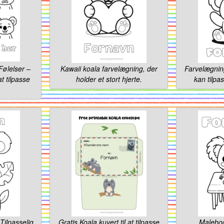
Følelser –
Kawaii koala farvelægning, der
Farvelægning
at tilpasse
holder et stort hjerte.
kan tilpas
 Tilpasselig
Gratis Koala kuvert til at tilpasse
Malebo