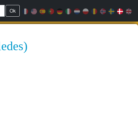
Ok
ledes)