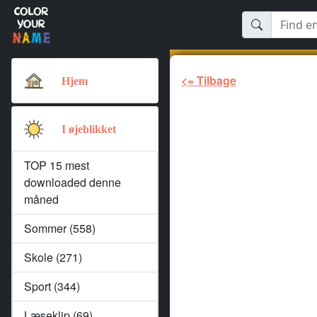
<= Tilbage
Hjem
I øjeblikket
TOP 15 mest
downloaded denne
måned
Sommer (558)
Skole (271)
Sport (344)
Læseklip (69)