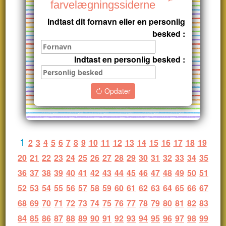
farvelægningssiderne
Indtast dit fornavn eller en personlig
besked :
Indtast en personlig besked :
Opdater
1
2
3
4
5
6
7
8
9
10
11
12
13
14
15
16
17
18
19
20
21
22
23
24
25
26
27
28
29
30
31
32
33
34
35
36
37
38
39
40
41
42
43
44
45
46
47
48
49
50
51
52
53
54
55
56
57
58
59
60
61
62
63
64
65
66
67
68
69
70
71
72
73
74
75
76
77
78
79
80
81
82
83
84
85
86
87
88
89
90
91
92
93
94
95
96
97
98
99