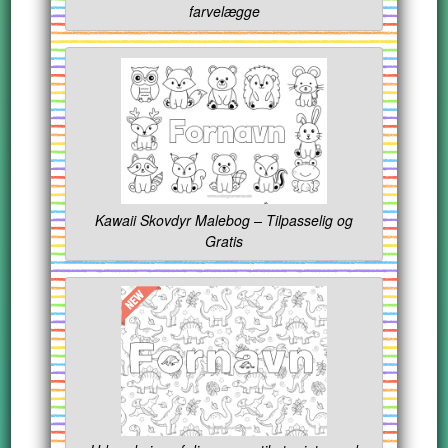
farvelægge
Kawaii Skovdyr Malebog – Tilpasselig og
Gratis