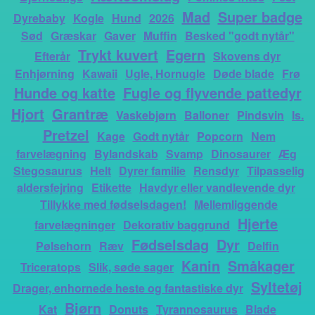
Mad
Super badge
Dyrebaby
Kogle
Hund
2026
Sød
Græskar
Gaver
Muffin
Besked "godt nytår"
Trykt kuvert
Egern
Efterår
Skovens dyr
Enhjørning
Kawaii
Ugle, Hornugle
Døde blade
Frø
Hunde og katte
Fugle og flyvende pattedyr
Hjort
Grantræ
Vaskebjørn
Balloner
Pindsvin
Is.
Pretzel
Kage
Godt nytår
Popcorn
Nem
farvelægning
Bylandskab
Svamp
Dinosaurer
Æg
Stegosaurus
Helt
Dyrer familie
Rensdyr
Tilpasselig
aldersfejring
Etikette
Havdyr eller vandlevende dyr
Tillykke med fødselsdagen!
Mellemliggende
Hjerte
farvelægninger
Dekorativ baggrund
Fødselsdag
Dyr
Pølsehorn
Ræv
Delfin
Kanin
Småkager
Triceratops
Slik, søde sager
Syltetøj
Drager, enhornede heste og fantastiske dyr
Bjørn
Kat
Donuts
Tyrannosaurus
Blade