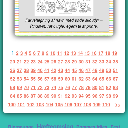
Farvelægning af navn med søde skovdyr –
Pindsvin, ræv, ugle, egern til at printe.
1
2
3
4
5
6
7
8
9
10
11
12
13
14
15
16
17
18
19
20
21
22
23
24
25
26
27
28
29
30
31
32
33
34
35
36
37
38
39
40
41
42
43
44
45
46
47
48
49
50
51
52
53
54
55
56
57
58
59
60
61
62
63
64
65
66
67
68
69
70
71
72
73
74
75
76
77
78
79
80
81
82
83
84
85
86
87
88
89
90
91
92
93
94
95
96
97
98
99
100
101
102
103
104
105
106
107
108
109
110
>>
Hæfteomslag
Bjørneunge
Pommes frites
Fest