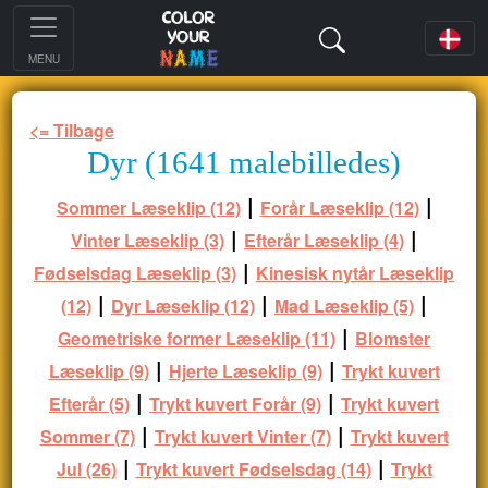
MENU
<= Tilbage
Dyr (1641 malebilledes)
|
|
Sommer Læseklip (12)
Forår Læseklip (12)
|
|
Vinter Læseklip (3)
Efterår Læseklip (4)
|
Fødselsdag Læseklip (3)
Kinesisk nytår Læseklip
|
|
|
(12)
Dyr Læseklip (12)
Mad Læseklip (5)
|
Geometriske former Læseklip (11)
Blomster
|
|
Læseklip (9)
Hjerte Læseklip (9)
Trykt kuvert
|
|
Efterår (5)
Trykt kuvert Forår (9)
Trykt kuvert
|
|
Sommer (7)
Trykt kuvert Vinter (7)
Trykt kuvert
|
|
Jul (26)
Trykt kuvert Fødselsdag (14)
Trykt