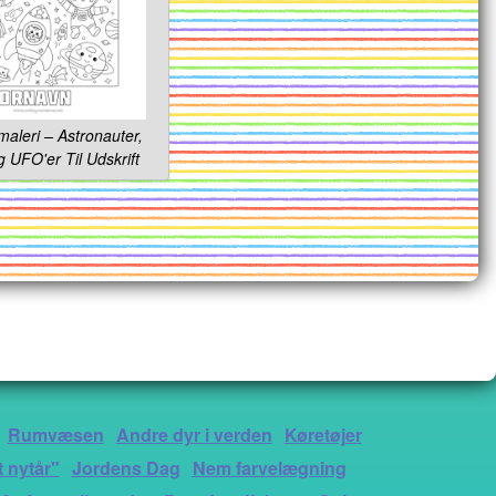
leri – Astronauter,
g UFO'er Til Udskrift
Rumvæsen
Andre dyr i verden
Køretøjer
 nytår"
Jordens Dag
Nem farvelægning