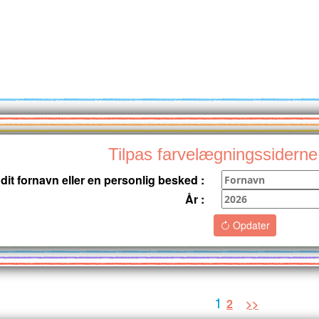
Tilpas farvelægningssiderne
 dit fornavn eller en personlig besked :
År :
Opdater
1
2
>>