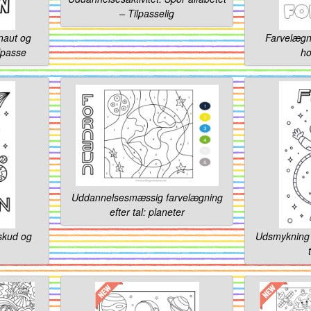
– Tilpasselig
naut og
Farvelægni
ilpasse
ho
Uddannelsesmæssig farvelægning
efter tal: planeter
skud og
Udsmykning 