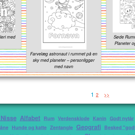
leri med
Søde Rumma
Planeter o
Farvelæg astronaut i rummet på en
sky med planeter – personliggør
med navn
1
2
>>
 Nisse
Alfabet
Rum
Verdensklode
Kanin
Godt nytår
Geografi
åne
Hunde og katte
Zentangle
Besked "godt