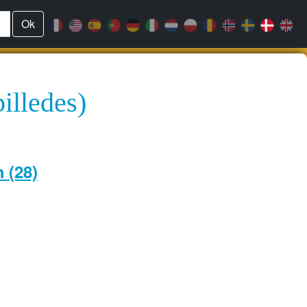
Ok
illedes)
 (28)