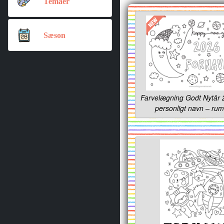
Temaer
Sæson
Farvelægning Godt Nytår
personligt navn – ru