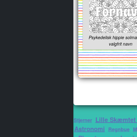
Psykedelisk hippie solma
valgfrit navn
Luftfartøjer
Lille Skæmtet
Stjerner
Astronomi
Skovens dyr
Regnbue
M