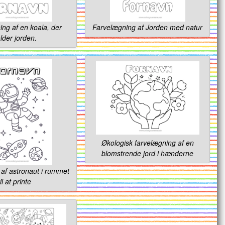
ng af en koala, der
Farvelægning af Jorden med natur
lder jorden.
Økologisk farvelægning af en
blomstrende jord i hænderne
af astronaut i rummet
til at printe