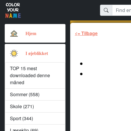
<= Tilbage
Hjem
I øjeblikket
TOP 15 mest
downloaded denne
måned
Sommer (558)
Skole (271)
Sport (344)
Læseklip (69)