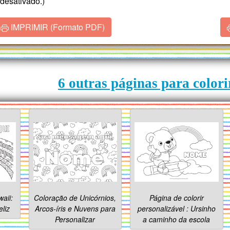
desativado.)
IMPRIMIR (Formato PDF)
6 outras páginas para color
waii:
Coloração de Unicórnios,
Página de colorir
eliz
Arcos-íris e Nuvens para
personalizável : Ursinho
Personalizar
a caminho da escola