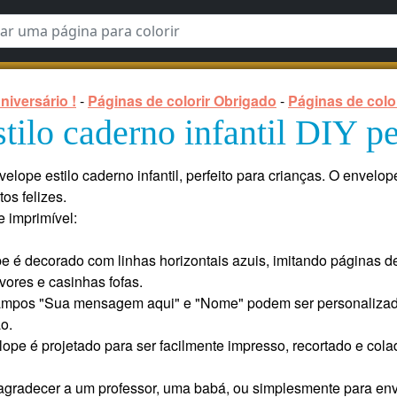
niversário !
-
Páginas de colorir Obrigado
-
Páginas de colo
tilo caderno infantil DIY p
elope estilo caderno infantil, perfeito para crianças. O envelo
os felizes.
e imprimível:
e é decorado com linhas horizontais azuis, imitando páginas 
rvores e casinhas fofas.
campos "Sua mensagem aqui" e "Nome" podem ser personalizado
o.
lope é projetado para ser facilmente impresso, recortado e cola
 agradecer a um professor, uma babá, ou simplesmente para env