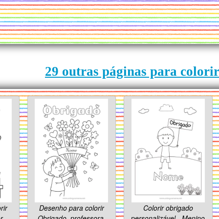
29 outras páginas para colori
rir
Desenho para colorir
Colorir obrigado
r -
Obrigado, professora,
personalizável - Menino