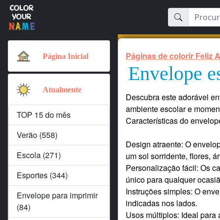
Páginas de colorir Feliz A
Página Inicial
Envelope es
Atualmente
Descubra este adorável env
ambiente escolar e moment
TOP 15 do mês
Características do envelop
Verão (558)
Design atraente: O envelop
Escola (271)
um sol sorridente, flores, á
Personalização fácil: Os 
Esportes (344)
único para qualquer ocasiã
Instruções simples: O enve
Envelope para imprimir
indicadas nos lados.
(84)
Usos múltiplos: Ideal para