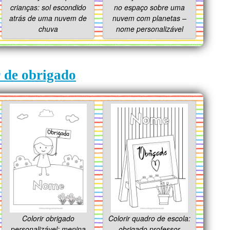
crianças: sol escondido
no espaço sobre uma
atrás de uma nuvem de
nuvem com planetas –
chuva
nome personalizável
r de obrigado
Colorir obrigado
Colorir quadro de escola:
personalizável: menina
obrigado professor