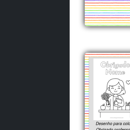
Desenho para colo
Obrigado professo