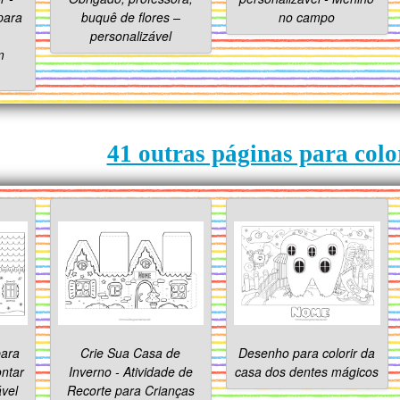
para
buquê de flores –
no campo
personalizável
m
41 outras páginas para colo
para
Crie Sua Casa de
Desenho para colorir da
ontar
Inverno - Atividade de
casa dos dentes mágicos
vel
Recorte para Crianças