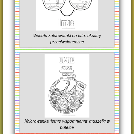
Wesołe kolorowanki na lato: okulary
przeciwsłoneczne
Kolorowanka 'letnie wspomnienia' muszelki w
butelce