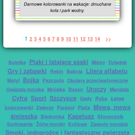
Darmowe kolorowanki na wakacje: dmuchane
koła i park wodny.
1
2
3
4
5
6
7
8
9
10
11
12
13
14
>>
Ptaki i latające ssaki
Butelka
Mistrz
Dziadek
Gry i zabawki
Litera alfabetu
Rekin
Babcia
Bojka
Motyl
Pszczoła
Okulary przeciwsłoneczne
Uroczy
Gwiazda morska
Mrówka
Basen
Mandala
Cyfra
Sport
Szczypce
Gady
Ryba
Łatwe
Mewa, mewa
kolorowanki
Zwierzę
Parasol
Plaża
śmieszka
Kapelusz
Biedronka
Słonecznik
Surfowanie
Żółw morski
Królowa
Zawody morskie
Smoki, jednorożce i fantastyczne zwierzęta