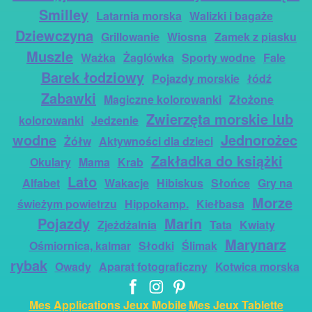
Smilley
Latarnia morska
Walizki i bagaże
Dziewczyna
Grillowanie
Wiosna
Zamek z piasku
Muszle
Ważka
Żaglówka
Sporty wodne
Fale
Barek łodziowy
Pojazdy morskie
łódź
Zabawki
Magiczne kolorowanki
Złożone
Zwierzęta morskie lub
kolorowanki
Jedzenie
wodne
Jednorożec
Żółw
Aktywności dla dzieci
Zakładka do książki
Okulary
Mama
Krab
Lato
Alfabet
Wakacje
Hibiskus
Słońce
Gry na
Morze
świeżym powietrzu
Hippokamp.
Kiełbasa
Pojazdy
Marin
Zjeżdżalnia
Tata
Kwiaty
Marynarz
Ośmiornica, kalmar
Słodki
Ślimak
rybak
Owady
Aparat fotograficzny
Kotwica morska
Mes Applications Jeux Mobile
Mes Jeux Tablette