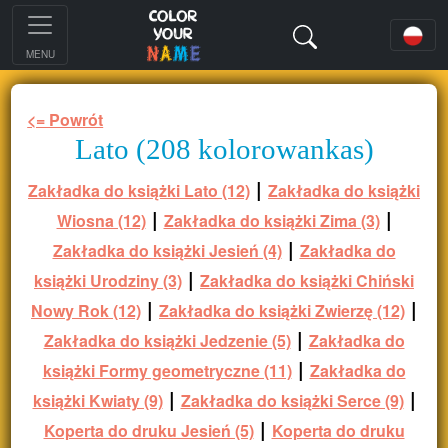
MENU
<= Powrót
Lato (208 kolorowankas)
|
Zakładka do książki Lato (12)
Zakładka do książki
|
|
Wiosna (12)
Zakładka do książki Zima (3)
|
Zakładka do książki Jesień (4)
Zakładka do
|
książki Urodziny (3)
Zakładka do książki Chiński
|
|
Nowy Rok (12)
Zakładka do książki Zwierzę (12)
|
Zakładka do książki Jedzenie (5)
Zakładka do
|
książki Formy geometryczne (11)
Zakładka do
|
|
książki Kwiaty (9)
Zakładka do książki Serce (9)
|
Koperta do druku Jesień (5)
Koperta do druku