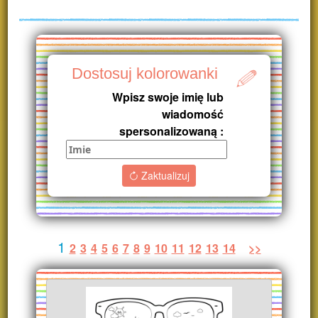
Dostosuj kolorowanki
Wpisz swoje imię lub
wiadomość
spersonalizowaną :
Zaktualizuj
1
2
3
4
5
6
7
8
9
10
11
12
13
14
>>