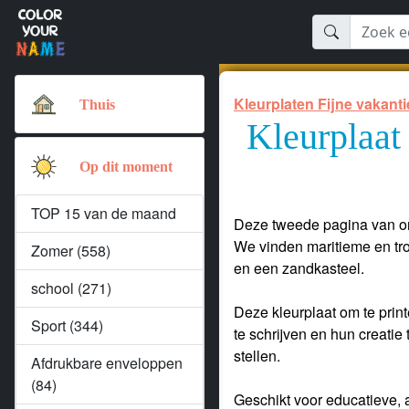
Kleurplaten Fijne vakanti
Thuis
Kleurplaat 
Op dit moment
TOP 15 van de maand
Deze tweede pagina van ons
We vinden maritieme en tro
Zomer (558)
en een zandkasteel.
school (271)
Deze kleurplaat om te print
Sport (344)
te schrijven en hun creatie
stellen.
Afdrukbare enveloppen
(84)
Geschikt voor educatieve, ar