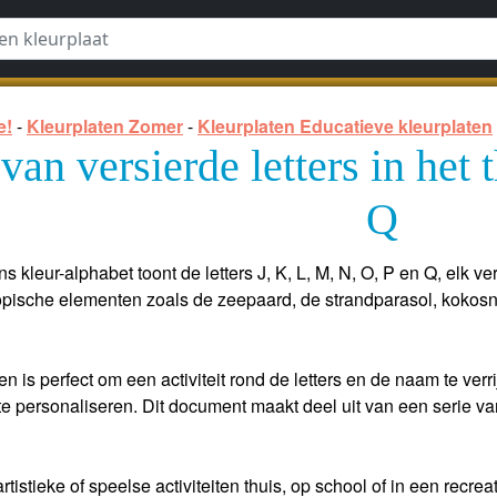
e!
-
Kleurplaten Zomer
-
Kleurplaten Educatieve kleurplaten
van versierde letters in het
Q
 kleur-alphabet toont de letters J, K, L, M, N, O, P en Q, elk 
pische elementen zoals de zeepaard, de strandparasol, kokosn
en is perfect om een activiteit rond de letters en de naam te ve
 te personaliseren. Dit document maakt deel uit van een serie va
tistieke of speelse activiteiten thuis, op school of in een recre