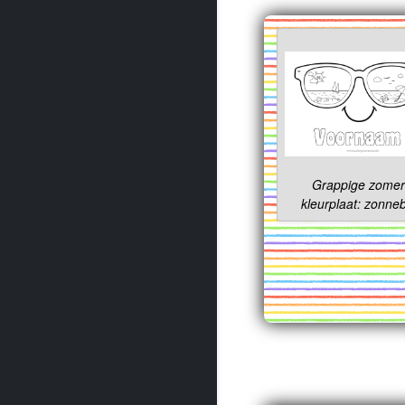
Grappige zome
kleurplaat: zonneb