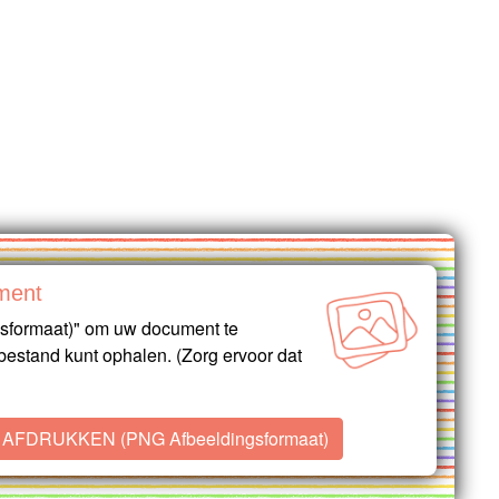
ment
formaat)" om uw document te
estand kunt ophalen. (Zorg ervoor dat
AFDRUKKEN (PNG Afbeeldingsformaat)