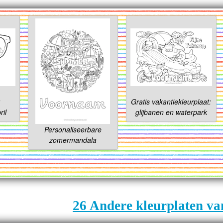
r
Gratis vakantiekleurplaat:
ril
glijbanen en waterpark
Personaliseerbare
zomermandala
26 Andere kleurplaten va