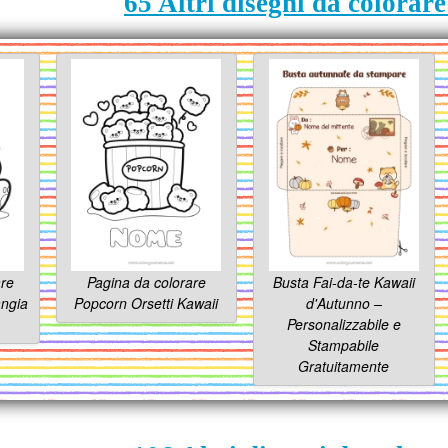
65 Altri disegni da colorare
are
Pagina da colorare
Busta Fai-da-te Kawaii
angia
Popcorn Orsetti Kawaii
d'Autunno –
Personalizzabile e
Stampabile
Gratuitamente