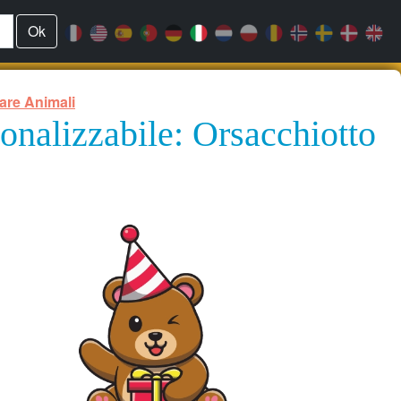
Ok
are Animali
nalizzabile: Orsacchiotto