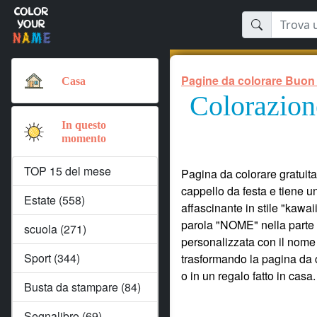
Pagine da colorare Buon
Casa
Colorazion
In questo
momento
TOP 15 del mese
Pagina da colorare gratuit
cappello da festa e tiene 
Estate (558)
affascinante in stile "kawai
parola "NOME" nella parte i
scuola (271)
personalizzata con il nome
Sport (344)
trasformando la pagina da 
o in un regalo fatto in casa.
Busta da stampare (84)
Segnalibro (69)