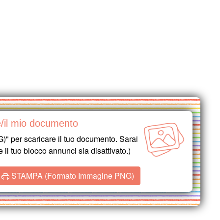
e/il mio documento
per scaricare il tuo documento. Sarai
e il tuo blocco annunci sia disattivato.)
STAMPA (Formato Immagine PNG)