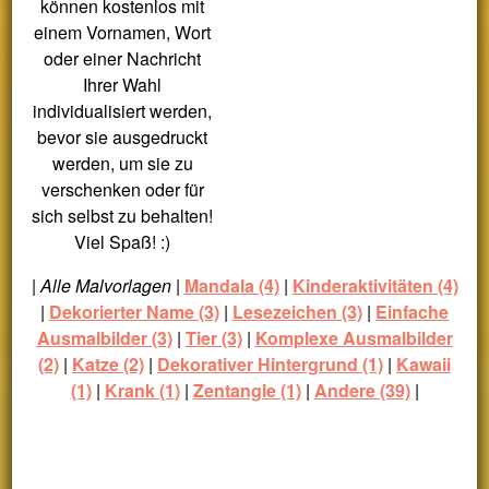
können kostenlos mit
einem Vornamen, Wort
oder einer Nachricht
Ihrer Wahl
individualisiert werden,
bevor sie ausgedruckt
werden, um sie zu
verschenken oder für
sich selbst zu behalten!
Viel Spaß! :)
|
Alle Malvorlagen
|
Mandala (4)
|
Kinderaktivitäten (4)
|
Dekorierter Name (3)
|
Lesezeichen (3)
|
Einfache
Ausmalbilder (3)
|
Tier (3)
|
Komplexe Ausmalbilder
(2)
|
Katze (2)
|
Dekorativer Hintergrund (1)
|
Kawaii
(1)
|
Krank (1)
|
Zentangle (1)
|
Andere (39)
|