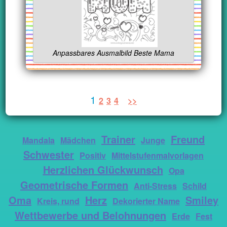
Anpassbares Ausmalbild Beste Mama
1
2
3
4
>>
Trainer
Freund
Mandala
Mädchen
Junge
Schwester
Positiv
Mittelstufenmalvorlagen
Herzlichen Glückwunsch
Opa
Geometrische Formen
Anti-Stress
Schild
Oma
Herz
Smiley
Kreis, rund
Dekorierter Name
Wettbewerbe und Belohnungen
Erde
Fest