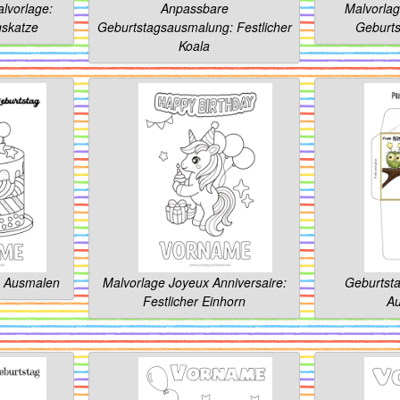
alvorlage:
Anpassbare
Malvorlag
gskatze
Geburtstagsausmalung: Festlicher
Geburts
Koala
m Ausmalen
Malvorlage Joyeux Anniversaire:
Geburtst
Festlicher Einhorn
Au