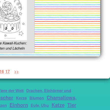
e Kawaii-Kuchen:
ten und Lächeln
16
17
>>
iere der Welt
Drachen, Einhörner und
tscher
Chamallows,
Kerze
Blumen
Einhorn
Katze
Tier
tzen
Eule, Uhu