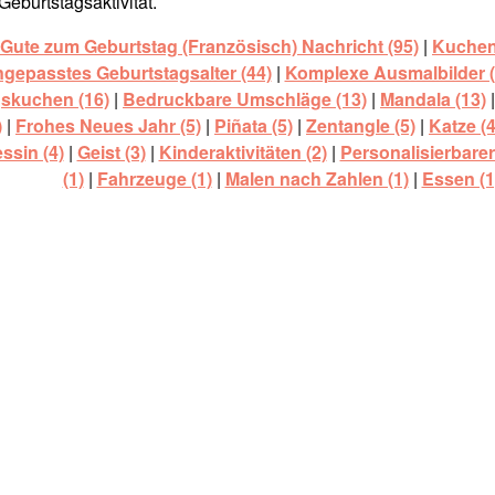
Geburtstagsaktivität.
 Gute zum Geburtstag (Französisch) Nachricht (95)
|
Kuchen
gepasstes Geburtstagsalter (44)
|
Komplexe Ausmalbilder (
skuchen (16)
|
Bedruckbare Umschläge (13)
|
Mandala (13)
)
|
Frohes Neues Jahr (5)
|
Piñata (5)
|
Zentangle (5)
|
Katze (4
ssin (4)
|
Geist (3)
|
Kinderaktivitäten (2)
|
Personalisierbare
(1)
|
Fahrzeuge (1)
|
Malen nach Zahlen (1)
|
Essen (1