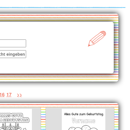
16
17
>>