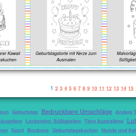
rer Kawaii
Geburtstagstorte mit Kerze zum
Malvorlag
gskuchen
Ausmalen
Süßigkei
1
2
3
4
5
6
7
8
9
10
11
12
13
14
15
Bedruckbare Umschläge
toon
Geburtstag
Andere T
Lu
Säugetiere
Leckereien, Süßigkeiten
Tiere Australiens
mon
Sport
Bonbons
Geburtstagskuchen
Hunde und Ka