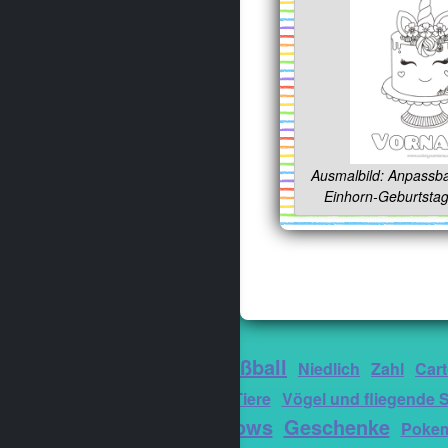
Ausmalbild: Anpassba
Einhorn-Geburtsta
Fußball
Koala
Niedlich
Zahl
Car
fantastische Tiere
Vögel und fliegende 
Marshmallows
Geschenke
Poke