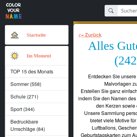
<= Zurück
Startseite
Alles Gut
Im Moment
(242
TOP 15 des Monats
Entdecken Sie unsere 
Malvorlagen z
Sommer (558)
Erstellen Sie ganz einfac
Schule (271)
indem Sie den Namen des Ki
den Kerzen sowie e
Sport (344)
Unsere Sammlung person
bietet viele Motive f
Bedruckbare
Luftballons, Geschen
Umschläge (84)
Geburtstagskarten zum Au