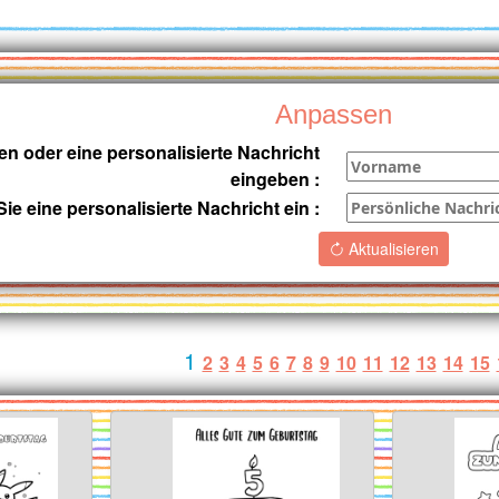
Anpassen
en oder eine personalisierte Nachricht
eingeben :
ie eine personalisierte Nachricht ein :
Aktualisieren
1
2
3
4
5
6
7
8
9
10
11
12
13
14
15