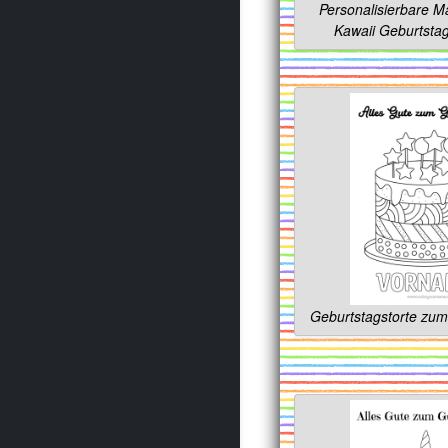
Personalisierbare M
Kawaii Geburtsta
Geburtstagstorte zu