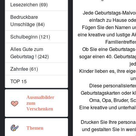
Lesezeichen (69)
Jede Geburtstags-Malvor
Bedruckbare
einfach zu Hause ode
Umschläge (84)
Fügen Sie den Namen und 
eine kreative und lustige Ak
Schulbeginn (121)
Familientreff
Alles Gute zum
Ob Sie eine Geburtstags-
Geburtstag ! (242)
sogar einen 40. Geburtsta
jed
Zahnfee (61)
Kinder lieben es, ihre eig
un
TOP 15
Diese personalisierte
Geburtstagskarten oder k
Ausmalbilder
Oma, Opa, Bruder, S
zum
Eine kreative und unterha
Verschenken
Drucken Sie Ihre persona
Themen
und gestalten Sie in wen