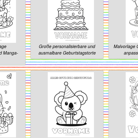
lage
Große personalisierbare und
Malvorlage G
nd Manga-
ausmalbare Geburtstagstorte
anpas