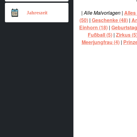
|
Alle Malvorlagen
|
Alles
Jahreszeit
(50)
|
Geschenke (48)
|
An
Einhorn (18)
|
Geburtstag
Fußball (5)
|
Zirkus (5
Meerjungfrau (4)
|
Prinze