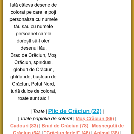
iată câteva desene de
colorat pe care le poți
personaliza cu numele
tău sau cu numele
persoanei căreia
dorești să-i oferi
desenul tău.
Brad de Crăciun, Moș
Crăciun, spiriduși,
globuri de Crăciun,
ghirlande, buștean de
Crăciun, Polul Nord,
turtă dulce de colorat,
toate sunt aici!
Plic de Crăciun (22)
|
Toate
|
|
|
Toate paginile de colorat
|
Moș Crăciun (89)
|
Cadouri (83)
|
Brad de Crăciun (78)
|
Moșneguții de
Crăciun (64)
|
"Crăciun fericit" (46)
|
Animal (38)
|