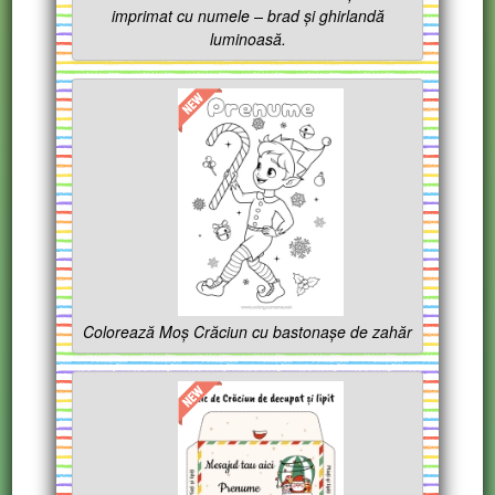
imprimat cu numele – brad și ghirlandă
luminoasă.
Colorează Moș Crăciun cu bastonașe de zahăr