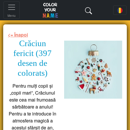
Meniu
<= Înapoi
Crăciun
fericit (397
desen de
colorats)
Pentru mulți copii și
„copii mari”, Crăciunul
este cea mai frumoasă
sărbătoare a anului!
Pentru a te introduce în
atmosfera magică a
acestui sfârșit de an,