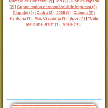
Numere de Conectat (2)
|
Tort (2)
|
Glob de zăpadă
(2)
|
Cupon cadou personalizabil de imprimat (2)
|
Clopoței (2)
|
Cadru (2)
|
2025 (2)
|
Cabana (2)
|
Fantomă (1)
|
Moș Crăciunța (1)
|
Sport (1)
|
"Cele
mai bune urări" (1)
|
Altele (10)
|