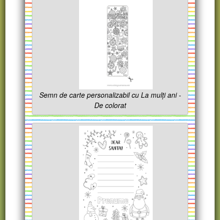
Semn de carte personalizabil cu La mulți ani -
De colorat