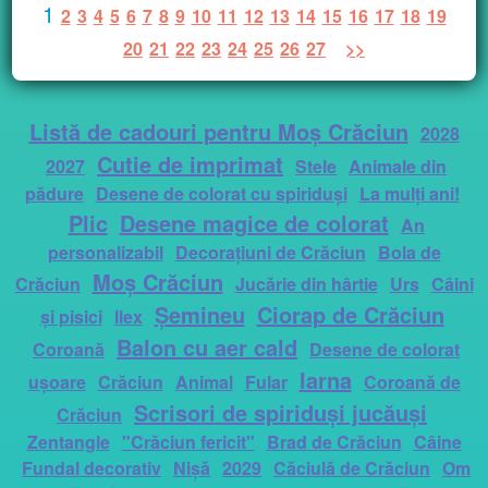
1
2
3
4
5
6
7
8
9
10
11
12
13
14
15
16
17
18
19
20
21
22
23
24
25
26
27
>>
Listă de cadouri pentru Moș Crăciun
2028
Cutie de imprimat
2027
Stele
Animale din
pădure
Desene de colorat cu spiriduși
La mulți ani!
Plic
Desene magice de colorat
An
personalizabil
Decorațiuni de Crăciun
Bola de
Moș Crăciun
Crăciun
Jucărie din hârtie
Urs
Câini
Șemineu
Ciorap de Crăciun
și pisici
Ilex
Balon cu aer cald
Coroană
Desene de colorat
Iarna
ușoare
Crăciun
Animal
Fular
Coroană de
Scrisori de spiriduși jucăuși
Crăciun
Zentangle
"Crăciun fericit"
Brad de Crăciun
Câine
Fundal decorativ
Nișă
2029
Căciulă de Crăciun
Om