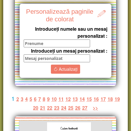
Personalizează paginile
de colorat
Introduceți numele sau un mesaj
personalizat :
Introduceți un mesaj personalizat :
Actualizați
1
2
3
4
5
6
7
8
9
10
11
12
13
14
15
16
17
18
19
20
21
22
23
24
25
26
27
>>