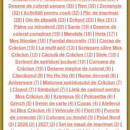
Desene de colorat ușoare (35)
|
Ren (35)
|
Zentangle
(32)
|
Activități pentru copii (32)
|
Plic de imprimat
(28)
|
Om de zăpadă (23)
|
Drăguț (23)
|
Ilex (21)
|
Pâine cu mirodenii (20)
|
Sanie (19)
|
Desene de
colorat complexe (19)
|
Mandala (18)
|
Hota (17)
|
Moș Nicolae (16)
|
Fundal decorativ (15)
|
Ciorap de
Crăciun (15)
|
La mulți ani! (13)
|
Scrisoare către Moș
Crăciun (12)
|
Căciulă de Crăciun (12)
|
Stele (10)
|
Scrisori de spiriduși jucăuși (10)
|
Coroana de
Crăciun (10)
|
Desene magice de colorat (9)
|
Căpcăunul (9)
|
Ho Ho Ho (8)
|
Nume decorat (8)
|
Aniversare (7)
|
Misiunea spiridușului de Crăciun (7)
|
Clopot (7)
|
Simboluri (7)
|
Listă de cadouri pentru
Moș Crăciun (6)
|
Krampus (6)
|
Poinsettia (6)
|
Grinch (5)
|
Semn de carte (4)
|
Copac (4)
|
Atelierul
lui Moș Crăciun (4)
|
Vehicule (4)
|
Flori (4)
|
Puncte
de conectat (3)
|
Colorare cu model (3)
|
Polul Nord
(3)
|
2026 (2)
|
2027 (2)
|
Set de masă de imprimat (2)
|