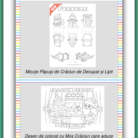
Micuțe Păpuși de Crăciun de Decupat și Lipit
Desen de colorat cu Moș Crăciun care aduce