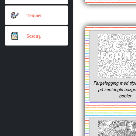
Temaer
Sesong
Fargelegging med tilp
på zentangle bakg
bobler