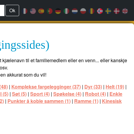
Ok
ingssides)
et kjælenavn til et familiemedlem eller en venn... eller kanskje
osv.
den akkurat som du vil!
(48)
|
Komplekse fargelegginger (37)
|
Dyr (33)
|
Helt (19)
|
l (5)
|
Søt (5)
|
Sport (4)
|
Spøkelse (4)
|
Robot (4)
|
Enkle
2)
|
Punkter å koble sammen (1)
|
Ramme (1)
|
Kinesisk