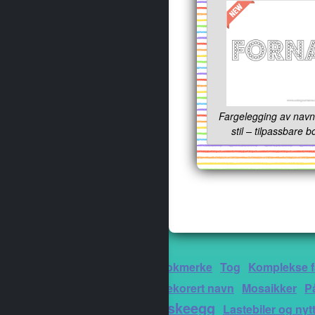
Fargelegging av navn 
stil – tilpassbare 
Fest
Jul
Bokmerke
Tog
Komplekse f
Luftfartøy
Dekorert navn
Mosaikker
P
Påskeegg
Enhjørning
Lastebiler og nyt