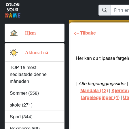
<= Tilbake
Hjem
Akkurat nå
Her kan du tilpasse fargele
TOP 15 mest
nedlastede denne
måneden
|
Alle fargeleggingssider
Mandala (12)
|
Kjøretøy
Sommer (558)
fargelegginger (4)
|
Ut
skole (271)
Sport (344)
Bokmerke (69)