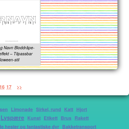
ng Navn Bloddråpe-
effekt – Tilpassbar
loween-stil
16
17
>>
ssen
Limonade
Sirkel, rund
Katt
Hjort
Lyspære
Kunst
Etikett
Brus
Rakett
e hester og fantastiske dyr
Bakketransport