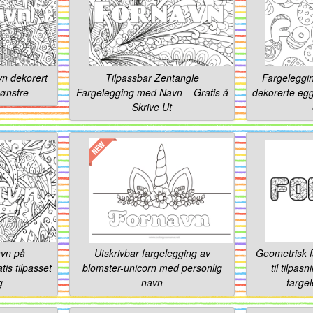
n dekorert
Tilpassbar Zentangle
Fargeleggi
ønstre
Fargelegging med Navn – Gratis å
dekorerte egg
Skrive Ut
vn på
Utskrivbar fargelegging av
Geometrisk f
is tilpasset
blomster-unicorn med personlig
til tilpas
g
navn
farge