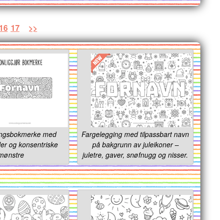
16
17
>>
ingsbokmerke med
Fargelegging med tilpassbart navn
ler og konsentriske
på bakgrunn av juleikoner –
mønstre
juletre, gaver, snøfnugg og nisser.