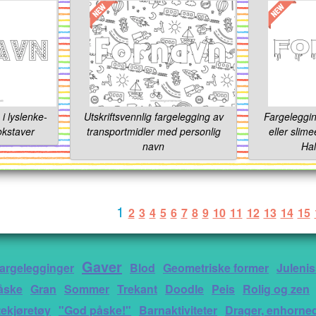
i lyslenke-
Utskriftsvennlig fargelegging av
Fargeleggi
bokstaver
transportmidler med personlig
eller slime
navn
Hal
1
2
3
4
5
6
7
8
9
10
11
12
13
14
15
Gaver
argelegginger
Blod
Geometriske former
Juleni
åske
Gran
Sommer
Trekant
Doodle
Peis
Rolig og zen
tekjøretøy
"God påske!"
Barnaktiviteter
Drager, enhorned