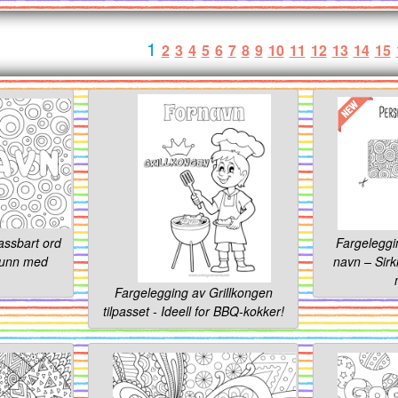
1
2
3
4
5
6
7
8
9
10
11
12
13
14
15
assbart ord
Fargelegg
runn med
navn – Sirk
Fargelegging av Grillkongen
tilpasset - Ideell for BBQ-kokker!