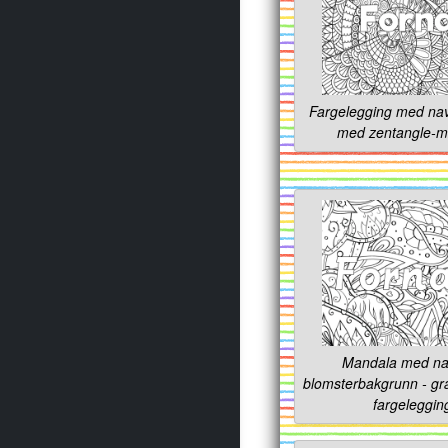
Fargelegging med nav
med zentangle-m
Mandala med na
blomsterbakgrunn - grat
fargeleggin