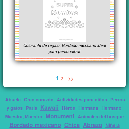
Colorante de regalo: Bordado mexicano ideal
para personalizar
1
2
>>
Abuela
Gran corazón
Actividades para niños
Perros
Kawaii
y gatos
Paris
Héroe
Hermana
Hermano
Monument
Maestra, Maestro
Animales del bosque
Bordado mexicano
Chica
Abrazo
Niñera