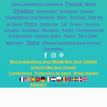
Francia
Aves y mamíferos voladores
Mamá
Pingüino
Entrenador
Golosinas
Conejo
Competitions and Rewards
Mejor
Chupeta
Feliz día
Perro
de fiesta
Zentangle
Cat
Te amo
Invierno
Corazón
Animales
Monstruo
Amigo
Profesiones de
la Educación
Insignia Super
Flores
Torre Eiffel
Tierra
Marcador
Dibujos complejos para colorear
Caramelos
Mes Applications Jeux Mobile
Mes Jeux Tablette
Enfants
Mes jeux virtuels
Contáctenos
Protección de datos
Notas legales
-
-
EMANET
- N° Siren 499 702 447