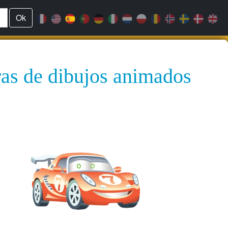
Ok
ras de dibujos animados