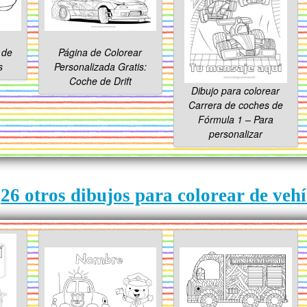
 de
Página de Colorear
s
Personalizada Gratis:
Coche de Drift
Dibujo para colorear
Carrera de coches de
Fórmula 1 – Para
personalizar
26 otros dibujos para colorear de veh