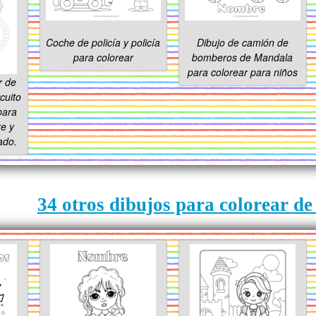
Coche de policía y policía
Dibujo de camión de
para colorear
bomberos de Mandala
para colorear para niños
r de
cuito
para
e y
ado.
34 otros dibujos para colorear d