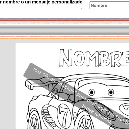
r nombre o un mensaje personalizado
:
li
i
i
i
i
b
.